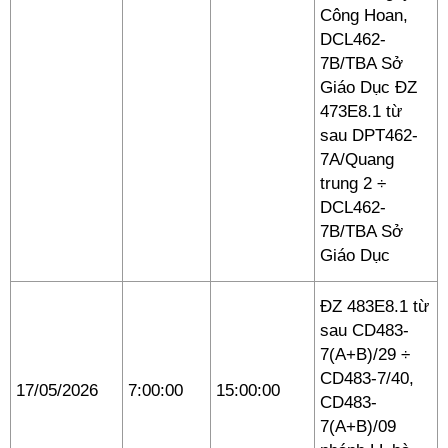
Công Hoan,
DCL462-
7B/TBA Sở
Giáo Dục ĐZ
473E8.1 từ
sau DPT462-
7A/Quang
trung 2 ÷
DCL462-
7B/TBA Sở
Giáo Dục
ĐZ 483E8.1 từ
sau CD483-
7(A+B)/29 ÷
CD483-7/40,
17/05/2026
7:00:00
15:00:00
CD483-
7(A+B)/09