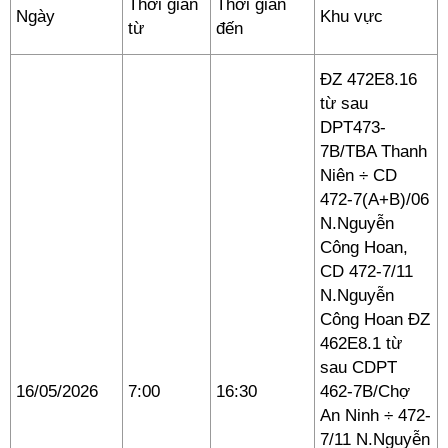
Thời gian
Thời gian
Ngày
Khu vực
từ
đến
ĐZ 472E8.16
từ sau
DPT473-
7B/TBA Thanh
Niên ÷ CD
472-7(A+B)/06
N.Nguyễn
Công Hoan,
CD 472-7/11
N.Nguyễn
Công Hoan ĐZ
462E8.1 từ
sau CDPT
16/05/2026
7:00
16:30
462-7B/Chợ
An Ninh ÷ 472-
7/11 N.Nguyễn