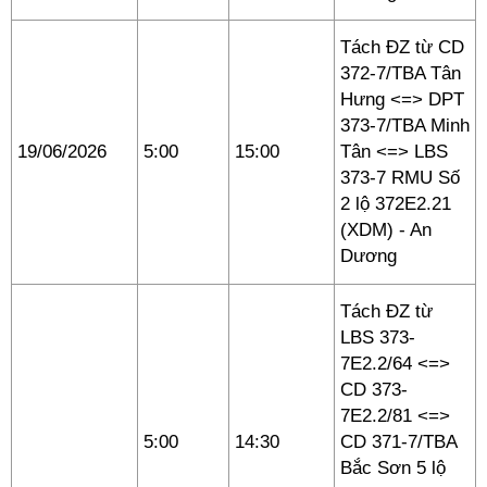
Tách ĐZ từ CD
372-7/TBA Tân
Hưng <=> DPT
373-7/TBA Minh
19/06/2026
5:00
15:00
Tân <=> LBS
373-7 RMU Số
2 lộ 372E2.21
(XDM) - An
Dương
Tách ĐZ từ
LBS 373-
7E2.2/64 <=>
CD 373-
7E2.2/81 <=>
5:00
14:30
CD 371-7/TBA
Bắc Sơn 5 lộ