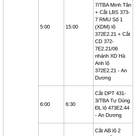
7/TBA Minh Tân
+ Cắt LBS 373-
7 RMU Số 1
5:00
15:00
(XDM) lộ
372E2.21 + Cắt
CD 372-
7E2.21/06
nhánh XD Hà
Anh lộ
372E2.21 - An
Dương
Cắt DPT 431-
3/TBA Tự Dùng
6:00
6:30
ĐL lộ 473E2.44
- An Dương
Cắt AB lộ 2