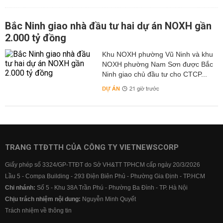
Bắc Ninh giao nhà đầu tư hai dự án NOXH gần
2.000 tỷ đồng
Khu NOXH phường Vũ Ninh và khu
NOXH phường Nam Sơn được Bắc
Ninh giao chủ đầu tư cho CTCP...
DỰ ÁN
21 giờ trước
TRANG TTĐTTH CỦA CÔNG TY VIETNEWSCORP
Giấy phép số 3324/GP-TTĐT do Sở VH&TT TPHCM cấp ngày 20/3/2026
Lầu 5 - Compa Building - 293 Điện Biên Phủ - Phường Gia Định - TP.HCM
Chi nhánh:
Số 5 - Khu 38A Trần Phú - Phường Ba Đình - TP. Hà Nội
Chịu trách nhiệm nội dung:
Nguyễn Minh Quyết
Trách nhiệm về thông tin