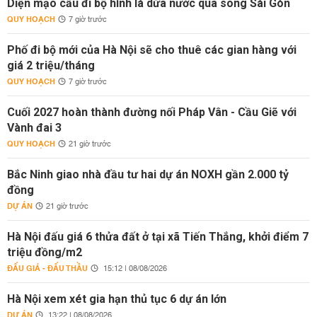
Diện mạo cầu đi bộ hình lá dừa nước qua sông Sài Gòn
QUY HOẠCH
7 giờ trước
Phố đi bộ mới của Hà Nội sẽ cho thuê các gian hàng với
giá 2 triệu/tháng
QUY HOẠCH
7 giờ trước
Cuối 2027 hoàn thành đường nối Pháp Vân - Cầu Giẽ với
Vành đai 3
QUY HOẠCH
21 giờ trước
Bắc Ninh giao nhà đầu tư hai dự án NOXH gần 2.000 tỷ
đồng
DỰ ÁN
21 giờ trước
Hà Nội đấu giá 6 thửa đất ở tại xã Tiến Thắng, khởi điểm 7
triệu đồng/m2
ĐẤU GIÁ - ĐẤU THẦU
15:12 | 08/08/2026
Hà Nội xem xét gia hạn thủ tục 6 dự án lớn
DỰ ÁN
13:22 | 08/08/2026