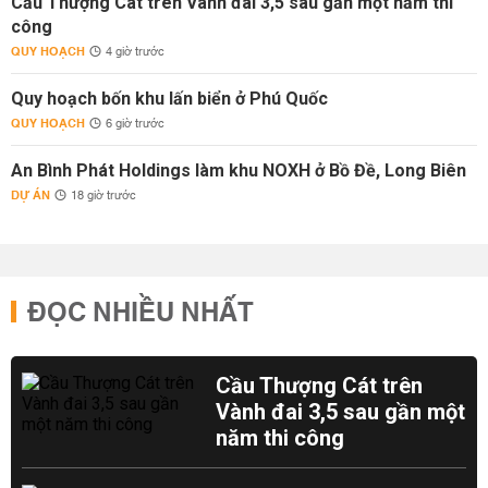
Cầu Thượng Cát trên Vành đai 3,5 sau gần một năm thi
công
QUY HOẠCH
4 giờ trước
Quy hoạch bốn khu lấn biển ở Phú Quốc
QUY HOẠCH
6 giờ trước
An Bình Phát Holdings làm khu NOXH ở Bồ Đề, Long Biên
DỰ ÁN
18 giờ trước
ĐỌC NHIỀU NHẤT
Cầu Thượng Cát trên
Vành đai 3,5 sau gần một
năm thi công