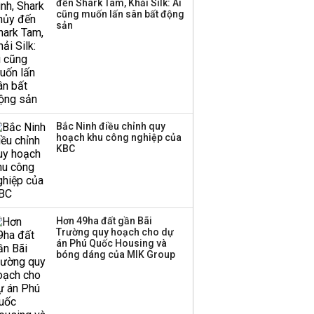
đến Shark Tam, Khải Silk: Ai
công ty khác đã giải thể
cũng muốn lấn sân bất động
sản
Bắc Ninh điều chỉnh quy
hoạch khu công nghiệp của
KBC
Hơn 49ha đất gần Bãi
Trường quy hoạch cho dự
án Phú Quốc Housing và
bóng dáng của MIK Group