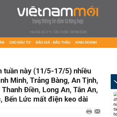
Hà Nội 35.5 °C
|
06:51AM, 08/08/2026
ÁN
CHỦ ĐẦU TƯ
ĐẤU GIÁ - ĐẤU THẦU
KINH DOANH
h tuần này (11/5-17/5) nhiều
ình Minh, Trảng Bàng, An Tịnh,
 Thanh Điền, Long An, Tân An,
, Bến Lức mất điện keo dài