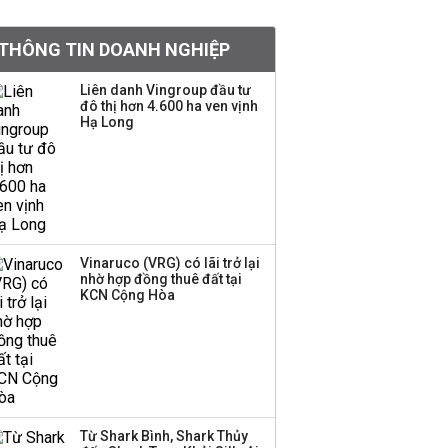
khoản
THÔNG TIN DOANH NGHIỆP
Quy hoạch 4 khu lấn
biển ở Phú Quốc
Liên danh Vingroup đầu tư
đô thị hơn 4.600 ha ven vịnh
Hạ Long
Một thương hiệu thời
trang Việt đóng cửa
sau 5 năm hoạt động,
thanh lý toàn bộ cửa
hàng
Vinaruco (VRG) có lãi trở lại
nhờ hợp đồng thuê đất tại
Dự án Sheraton Phú
KCN Cộng Hòa
Quốc bị buộc chấm dứt
hoạt động
Công ty 100 tỷ của
Huấn Hoa Hồng bỗng
Từ Shark Bình, Shark Thủy
dưng ‘biến mất’, một