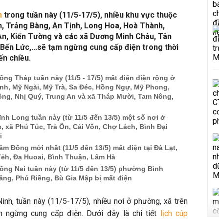
nh
trong tuần này (11/5-17/5), nhiều khu vực thuộc
h, Trảng Bàng, An Tịnh, Long Hoa, Hoà Thành,
An, Kiến Tường và các xã Dương Minh Châu, Tân
Bến Lức,...sẽ tạm ngừng cung cấp điện trong thời
ến chiều.
ồng Tháp tuần này (11/5 - 17/5) mất điện diện rộng ở
h, Mỹ Ngãi, Mỹ Trà, Sa Đéc, Hồng Ngự, Mỹ Phong,
ông, Nhị Quý, Trung An và xã Tháp Mười, Tam Nông,
ĩnh Long tuần này (từ 11/5 đến 13/5) một số nơi ở
 xã Phú Túc, Trà Ôn, Cái Vồn, Chợ Lách, Bình Đại
i
âm Đồng mới nhất (11/5 đến 13/5) mất điện tại Đà Lạt,
Tẻh, Đạ Huoai, Bình Thuận, Lâm Hà
ồng Nai tuần này (từ 11/5 đến 13/5) phường Bình
ăng, Phú Riềng, Bù Gia Mập bị mất điện
inh, tuần này (11/5-17/5), nhiều nơi ở phường, xã trên
in ngừng cung cấp điện. Dưới đây là chi tiết
lịch cúp