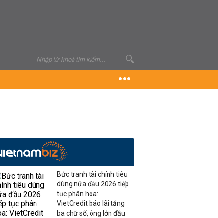
Bức tranh tài chính tiêu
dùng nửa đầu 2026 tiếp
tục phân hóa:
VietCredit báo lãi tăng
ba chữ số, ông lớn đầu