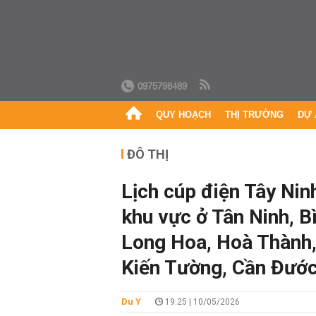
0975798489
QUY HOẠCH
THỊ TRƯỜNG
DỰ 
ĐÔ THỊ
Lịch cúp điện Tây Nin
khu vực ở Tân Ninh, B
Long Hoa, Hoà Thành,
Kiến Tường, Cần Đước
Du Y
19:25 | 10/05/2026