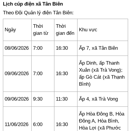
Lịch cúp điện xã Tân Biên
Theo Đội Quản lý điện Tân Biên:
Thời
Thời
Ngày
Khu vực
gian từ
gian đến
08/06/2026
7:00
16:30
Ấp 7, xã Tân Biên
Ấp Dinh, ấp Thanh
Xuân (xã Trà Vong);
09/06/2026
7:00
16:30
ấp Gò Cát (xã Thạnh
Bình)
09/06/2026
9:30
11:30
Ấp 4, xã Trà Vong
Ấp Hòa Đông B, Hòa
Đông A, Hòa Bình,
11/06/2026
6:00
16:30
Hòa Lợi (xã Phước