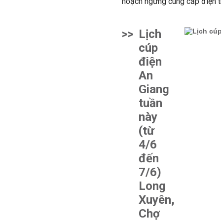
hoạch ngừng cung cấp điện t
>>
Lịch
cúp
điện
An
Giang
tuần
này
(từ
4/6
đến
7/6)
Long
Xuyên,
Chợ