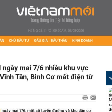
Hà Nội 29.11 °C
|
09:30AM, 06/08/2026
ÁN
CHỦ ĐẦU TƯ
ĐẤU GIÁ - ĐẤU THẦU
KINH DOANH
 ngày mai 7/6 nhiều khu vực
Vĩnh Tân, Bình Cơ mất điện từ
M
ngày mai 7/6, một số tuyến đường và khu dân cư