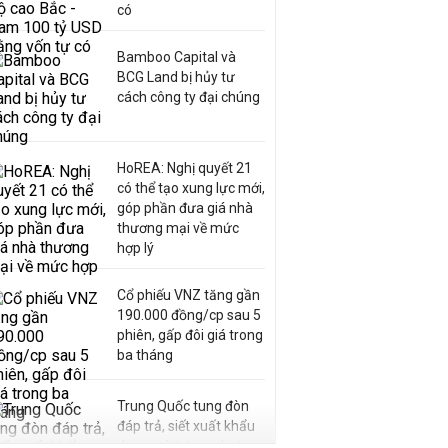
có
Bamboo Capital và
BCG Land bị hủy tư
cách công ty đại chúng
HoREA: Nghị quyết 21
có thể tạo xung lực mới,
góp phần đưa giá nhà
thương mại về mức
hợp lý
Cổ phiếu VNZ tăng gần
190.000 đồng/cp sau 5
phiên, gấp đôi giá trong
ba tháng
Trung Quốc tung đòn
đáp trả, siết xuất khẩu
drone và trừng phạt