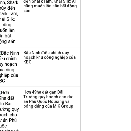
đến Shark Tam, Khải Silk: Ai
ba chữ số trong nửa
cũng muốn lấn sân bất động
đầu năm:
sản
Techcombank dẫn đầu,
Big4 tụt hạng
Bắc Ninh điều chỉnh quy
hoạch khu công nghiệp của
KBC
Hơn 49ha đất gần Bãi
Trường quy hoạch cho dự
án Phú Quốc Housing và
bóng dáng của MIK Group