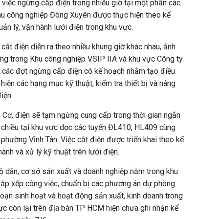
 việc ngừng cấp điện trong nhiều giờ tại một phần các
hu công nghiệp Đông Xuyên được thực hiện theo kế
ản lý, vận hành lưới điện trong khu vực.
cắt điện diễn ra theo nhiều khung giờ khác nhau, ảnh
g trong Khu công nghiệp VSIP IIA và khu vực Công ty
à các đợt ngừng cấp điện có kế hoạch nhằm tạo điều
 hiện các hạng mục kỹ thuật, kiểm tra thiết bị và nâng
iện.
h Cơ, điện sẽ tạm ngừng cung cấp trong thời gian ngắn
ờ chiều tại khu vực dọc các tuyến ĐL410, HL409 cùng
 phường Vĩnh Tân. Việc cắt điện được triển khai theo kế
nh và xử lý kỹ thuật trên lưới điện.
ộ dân, cơ sở sản xuất và doanh nghiệp nằm trong khu
ắp xếp công việc, chuẩn bị các phương án dự phòng
oạn sinh hoạt và hoạt động sản xuất, kinh doanh trong
vực còn lại trên địa bàn TP HCM hiện chưa ghi nhận kế