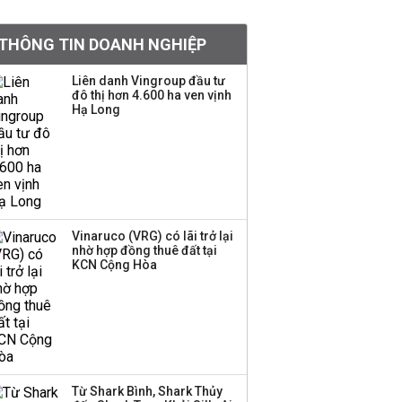
doanh nghiệp Mỹ
THÔNG TIN DOANH NGHIỆP
Hoá chất Đức Giang
công bố hai ứng viên
Liên danh Vingroup đầu tư
đô thị hơn 4.600 ha ven vịnh
HĐQT, cổ phiếu DGC
Hạ Long
tăng trần
'Đế chế’ kinh doanh
hàng xa xỉ của Lý Nhã
Kỳ: Từ phân phối, thiết
kế kim cương đến thời
trang, phụ kiện cao cấp
Vinaruco (VRG) có lãi trở lại
nhờ hợp đồng thuê đất tại
KCN Cộng Hòa
Hãng kim cương tài trợ
vương miện cho các
cuộc thi hoa hậu thông
báo ngừng hoạt động
Lãi thuần từ dịch vụ
Từ Shark Bình, Shark Thủy
nhiều ngân hàng tăng