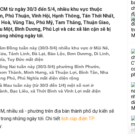
HCM từ ngày 30/3 đến 5/4, nhiều khu vực thuộc
, Phú Thuận, Vĩnh Hội, Hạnh Thông, Tân Thới Nhất,
 Hoà, Vũng Tàu, Phú Mỹ, Tam Thắng, Thuận Giao,
 Một, Bình Dương, Phú Lợi và các xã lân cận sẽ bị
ong những ngày tới.
âm Đồng tuần này (30/3-5/4) nhiều khu vực ở Mũi Né,
Cửa, Tánh Linh, Đà Lạt, Bảo Lộc, Đơn Dương, Di Linh,
hĩa, Tuy Đức mất điện
ồng Nai tuần này (30/3-5/4) phường Bình Phước,
ơn Thành, Minh Hưng, xã Thuận Lợi, Bình Tân, Nha
ồng Phú, Phú Nghĩa mất điện diện rộng
à Mau tuần này (từ 30/3 đến 1/4) một số nơi ở
h, Bạc Liêu, xã Thới Bình và Vĩnh Lợi mất điện
, nhiều xã - phường trên địa bàn thành phố dự kiến sẽ
trong những ngày tới. Chi tiết
lịch cúp điện TP
y: