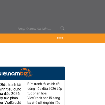
Bức tranh tài chính tiêu
dùng nửa đầu 2026 tiếp
tục phân hóa:
VietCredit báo lãi tăng
ba chữ số, ông lớn đầu