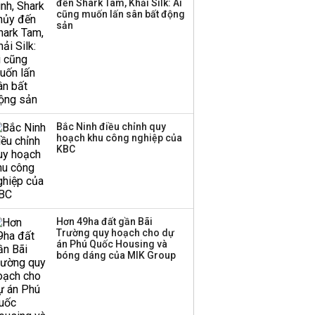
đến Shark Tam, Khải Silk: Ai
trong nền kinh tế còn
cũng muốn lấn sân bất động
'tắc nghẽn'
sản
Bắc Ninh điều chỉnh quy
hoạch khu công nghiệp của
KBC
Hơn 49ha đất gần Bãi
Trường quy hoạch cho dự
án Phú Quốc Housing và
bóng dáng của MIK Group