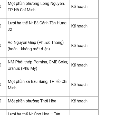
Một phần phường Long Nguyên,
0
Kế hoạch
TP Hồ Chí Minh
Lưới hạ thế Nr Bà Cảnh Tân Hưng
0
Kế hoạch
32
Võ Nguyên Giáp (Phước Thắng)
0
Kế hoạch
(hoãn - không mất điện)
NM Phôi thép Pomina, CME Solar,
0
Kế hoạch
Uranus (Phú Mỹ)
Một phần xã Bàu Bàng, TP Hồ Chí
0
Kế hoạch
Minh
0
Một phần phường Thới Hòa
Kế hoạch
Lưới hạ thế Nr Ông Hoa – Tân