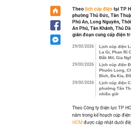
Theo
lịch cúp điện
tại TP 
phường Thủ Đức, Tân Thuận
Phú An, Long Nguyên, Thới
An Phú, Tân Khánh, Thủ Dầu
gián đoạn cung cấp điện tr
29/03/2026
Lịch cúp điện L
La Gi, Phan Rí 
Đắk Mil, Gia Ng
29/03/2026
Lịch cúp điện Đ
Phước Long, Ch
Bích, Đa Kia, Đ
29/03/2026
Lịch cúp điện C
phường Tân Thàn
nhiều giờ
Theo Công ty Điện lực TP HCM
nằm trong kế hoạch cúp điện 
HCM
được cập nhật dưới đâ