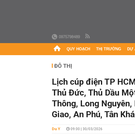
0975798489
QUY HOẠCH
THỊ TRƯỜNG
DỰ 
ĐÔ THỊ
Lịch cúp điện TP HCM
Thủ Đức, Thủ Dầu Một
Thông, Long Nguyên,
Giao, An Phú, Tân Khá
Du Y
09:00 | 30/03/2026