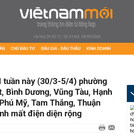
Hà Nội 29.82 °C
|
02:21AM, 08/08/2026
ÁN
CHỦ ĐẦU TƯ
ĐẤU GIÁ - ĐẤU THẦU
KINH DOANH
 tuần này (30/3-5/4) phường
, Bình Dương, Vũng Tàu, Hạnh
 Phú Mỹ, Tam Thắng, Thuận
nh mất điện diện rộng