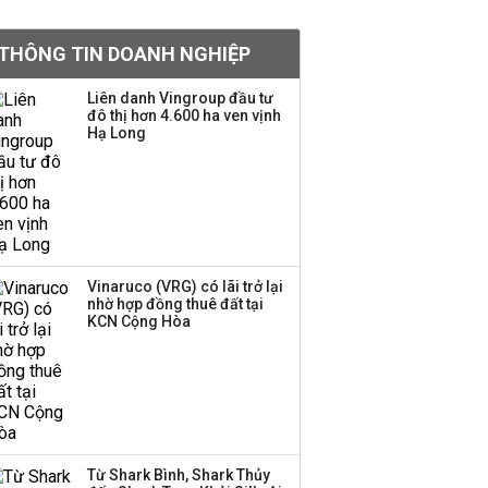
khoản
THÔNG TIN DOANH NGHIỆP
Quy hoạch 4 khu lấn
biển ở Phú Quốc
Liên danh Vingroup đầu tư
đô thị hơn 4.600 ha ven vịnh
Hạ Long
Một thương hiệu thời
trang Việt đóng cửa
sau 5 năm hoạt động,
thanh lý toàn bộ cửa
hàng
Vinaruco (VRG) có lãi trở lại
nhờ hợp đồng thuê đất tại
Dự án Sheraton Phú
KCN Cộng Hòa
Quốc bị buộc chấm dứt
hoạt động
Chuyên gia Phạm Xuân
Hoè chỉ ra 6 nguyên
Từ Shark Bình, Shark Thủy
nhân khiến dòng vốn