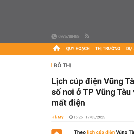
0975798489
QUY HOẠCH
THỊ TRƯỜNG
DỰ 
ĐÔ THỊ
Lịch cúp điện Vũng Tà
số nơi ở TP Vũng Tàu 
mất điện
Hà My
16:26 | 17/05/2025
Theo
lịch cúp điện
Vũng Tàu