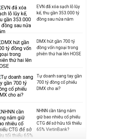
EVN đã xóa sạch lỗ lũy
kế, thu gần 353.000 tỷ
đồng sau nửa năm
DMX hút gần 700 tỷ
đồng vốn ngoại trong
phiên thứ hai lên HOSE
Tự doanh sang tay gần
700 tỷ đồng cổ phiếu
DMX cho ai?
NHNN cần tăng nắm
giữ bao nhiêu cổ phiếu
CTG để sở hữu tối thiểu
65% VietinBank?