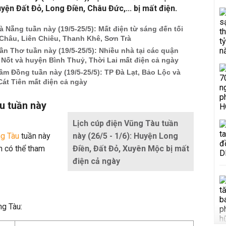
ện Đất Đỏ, Long Điền, Châu Đức,... bị mất điện.
à Nẵng tuần này (19/5-25/5): Mất điện từ sáng đến tối
Châu, Liên Chiêu, Thanh Khê, Sơn Trà
ần Thơ tuần này (19/5-25/5): Nhiều nhà tại các quận
 Nốt và huyện Bình Thuỷ, Thời Lai mất điện cả ngày
âm Đồng tuần này (19/5-25/5): TP Đà Lạt, Bảo Lộc và
Cát Tiên mất điện cả ngày
u tuần này
Lịch cúp điện Vũng Tàu tuần
ng Tàu
tuần này
này (26/5 - 1/6): Huyện Long
n có thể tham
Điền, Đất Đỏ, Xuyên Mộc bị mất
điện cả ngày
ng Tàu: