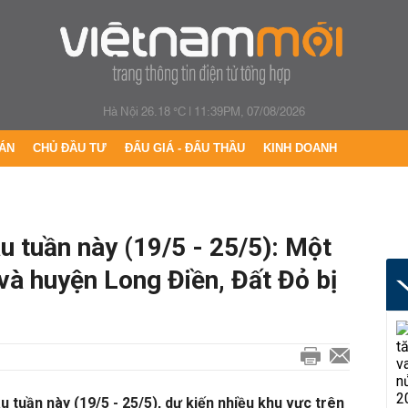
Hà Nội 26.18 °C
|
11:39PM, 07/08/2026
ÁN
CHỦ ĐẦU TƯ
ĐẤU GIÁ - ĐẤU THẦU
KINH DOANH
u tuần này (19/5 - 25/5): Một
và huyện Long Điền, Đất Đỏ bị
 tuần này (19/5 - 25/5), dự kiến nhiều khu vực trên