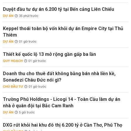
Duyệt đầu tư dự án 6.200 tỷ tại Bến cảng Liên Chiểu
DỰ ÁN
35 phút trước
Keppel thoái toàn bộ vốn khỏi dự án Empire City tại Thủ
Thiêm
DỰ ÁN
01 giờ trước
Thiết kế quốc lộ 13 mở rộng gần gấp ba lần
QUY HOẠCH
01 giờ trước
Doanh thu cho thuê đất không bằng bán nhà liền kề,
Sonadezi Châu Đức nói gì?
CHỦ ĐẦU TƯ
01 giờ trước
Trường Phú Holdings - Licogi 14 - Toàn Cầu làm dự án
nhà ở quân đội tại Bắc Cam Ranh
DỰ ÁN
5 giờ trước
DXG rút khỏi hai khu đô thị 6.200 tỷ ở Cần Thơ, Phú Thọ