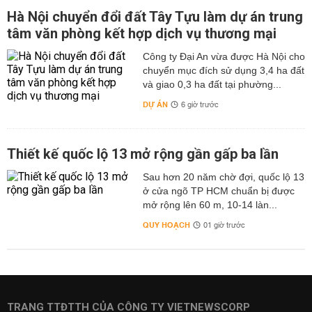
Hà Nội chuyển đổi đất Tây Tựu làm dự án trung
tâm văn phòng kết hợp dịch vụ thương mại
Công ty Đại An vừa được Hà Nội cho
chuyển mục đích sử dụng 3,4 ha đất
và giao 0,3 ha đất tại phường...
DỰ ÁN
6 giờ trước
Thiết kế quốc lộ 13 mở rộng gần gấp ba lần
Sau hơn 20 năm chờ đợi, quốc lộ 13
ở cửa ngõ TP HCM chuẩn bị được
mở rộng lên 60 m, 10-14 làn...
QUY HOẠCH
01 giờ trước
TRANG TTĐTTH CỦA CÔNG TY VIETNEWSCORP