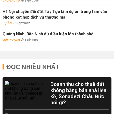
CHỦ ĐẦU TƯ
5 giờ trước
Hà Nội chuyển đổi đất Tây Tựu làm dự án trung tâm văn
phòng kết hợp dịch vụ thương mại
DỰ ÁN
6 giờ trước
Quảng Ninh, Bắc Ninh đủ điều kiện lên thành phố
QUY HOẠCH
6 giờ trước
ĐỌC NHIỀU NHẤT
Doanh thu cho thuê đất
không bằng bán nhà liền
kề, Sonadezi Châu Đức
nói gì?