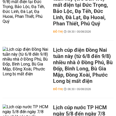
mất điện tại Đức Trọng,
Bảo Lộc, Đạ Tẻh, Đức
Linh, Đà Lạt, Đạ Huoai,
Phan Thiết, Phú Quý
ĐÔ THỊ
09:30 | 05/08/2026
Lịch cúp điện Đồng Nai
tuần này (từ 6/8 đến 9/8)
nhiều nhà ở Đồng Phú, Bù
Đốp, Bình Long, Bù Gia
Mập, Đồng Xoài, Phước
Long bị mất điện
ĐÔ THỊ
06:30 | 05/08/2026
Lịch cúp nước TP HCM
ngày 5/8 đến ngày 7/8