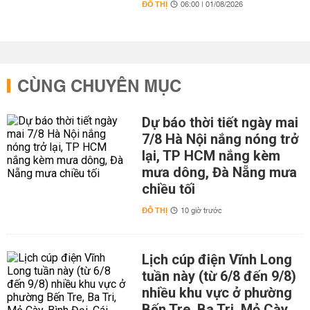
ĐÔ THỊ
06:00 | 01/08/2026
CÙNG CHUYÊN MỤC
Dự báo thời tiết ngày mai
7/8 Hà Nội nắng nóng trở
lại, TP HCM nắng kèm
mưa dông, Đà Nẵng mưa
chiều tối
ĐÔ THỊ
10 giờ trước
Lịch cúp điện Vĩnh Long
tuần này (từ 6/8 đến 9/8)
nhiều khu vực ở phường
Bến Tre, Ba Tri, Mỏ Cày,