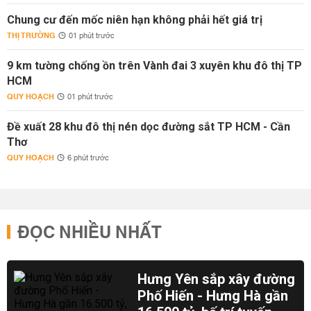
Chung cư đến mốc niên hạn không phải hết giá trị
THỊ TRƯỜNG
01 phút trước
9 km tường chống ồn trên Vành đai 3 xuyên khu đô thị TP
HCM
QUY HOẠCH
01 phút trước
Đề xuất 28 khu đô thị nén dọc đường sắt TP HCM - Cần
Thơ
QUY HOẠCH
6 phút trước
ĐỌC NHIỀU NHẤT
Hưng Yên sắp xây đường
Phố Hiến - Hưng Hà gần