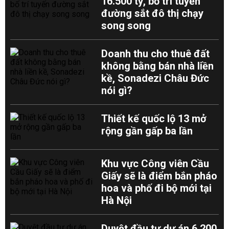
16.500 tỷ, bố trí tuyến
đường sắt đô thị chạy
song song
Doanh thu cho thuê đất
không bằng bán nhà liền
kề, Sonadezi Châu Đức
nói gì?
Thiết kế quốc lộ 13 mở
rộng gần gấp ba lần
Khu vực Công viên Cầu
Giấy sẽ là điểm bắn pháo
hoa và phố đi bộ mới tại
Hà Nội
Duyệt đầu tư dự án 6.200