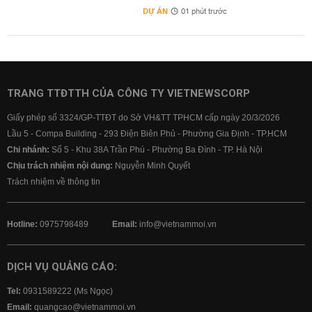
DỰ ÁN
01 phút trước
TRANG TTĐTTH CỦA CÔNG TY VIETNEWSCORP
Giấy phép số 3324/GP-TTĐT do Sở VH&TT TPHCM cấp ngày 20/3/2026
Lầu 5 - Compa Building - 293 Điện Biên Phủ - Phường Gia Định - TP.HCM
Chi nhánh:
Số 5 - Khu 38A Trần Phú - Phường Ba Đình - TP. Hà Nội
Chịu trách nhiệm nội dung:
Nguyễn Minh Quyết
Trách nhiệm về thông tin
Hotline:
0975798489
Email:
info@vietnammoi.vn
DỊCH VỤ QUẢNG CÁO:
Tel:
0931589222 (Ms Ngọc)
Email:
quangcao@vietnammoi.vn