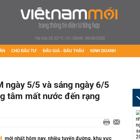
Hà Nội 28.23 °C
|
01:39AM, 06/08/2026
ÁN
CHỦ ĐẦU TƯ
ĐẤU GIÁ - ĐẤU THẦU
KINH DOANH
 ngày 5/5 và sáng ngày 6/5
ng tâm mất nước đến rạng
CM
mới nhất hôm nay, nhiều tuyến đường, khu vực