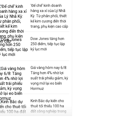
'Đế chế’ kinh doanh
hàng xa xỉ của Lý Nhã
Kỳ: Từ phân phối, thiết
kế kim cương đến thời
trang, phụ kiện cao cấp
Dow Jones tăng hơn
250 điểm, tiếp tục lập
kỷ lục mới
Giá vàng hôm nay 6/8:
Tăng hơn 4% nhờ lợi
suất trái phiếu giảm, kỳ
vọng mở lại eo biển
Hormuz
Kinh Bắc dự kiến cho
thuê tối thiểu 100 ha
đất công nghiệp trong
nửa cuối năm