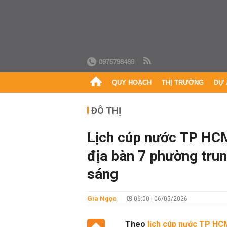
0975798489
QUY HOẠCH
THỊ TRƯỜNG
DỰ 
ĐÔ THỊ
Lịch cúp nước TP HCM
địa bàn 7 phường tru
sáng
Gia Ngọc
06:00 | 06/05/2026
Theo
lịch cúp nước TP H