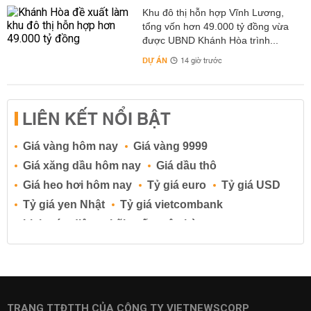
Khu đô thị hỗn hợp Vĩnh Lương,
tổng vốn hơn 49.000 tỷ đồng vừa
được UBND Khánh Hòa trình...
DỰ ÁN
14 giờ trước
LIÊN KẾT NỔI BẬT
Giá vàng hôm nay
Giá vàng 9999
Giá xăng dầu hôm nay
Giá dầu thô
Giá heo hơi hôm nay
Tỷ giá euro
Tỷ giá USD
Tỷ giá yen Nhật
Tỷ giá vietcombank
Lịch cúp điện
Lãi suất ngân hàng
Lãi suất tiết kiệm
Lãi suất tiền gửi
Lãi suất ngân hàng Agribank
Lãi suất ngân hàng Sacombank
Lãi suất ngân hàng BIDV
TRANG TTĐTTH CỦA CÔNG TY VIETNEWSCORP