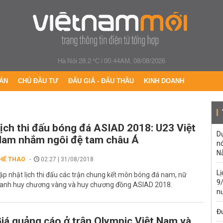
Hà Nội 28.2 °C
|
00:44AM, 08/08/2026
ÁN
CHỦ ĐẦU TƯ
ĐẤU GIÁ - ĐẤU THẦU
KINH DOANH
ịch thi đấu bóng đá ASIAD 2018: U23 Việt
Dự
am nhắm ngôi đệ tam châu Á
n
N
HỂ THAO
02:27 | 31/08/2018
L
ập nhật lịch thi đấu các trận chung kết môn bóng đá nam, nữ
9
ranh huy chương vàng và huy chương đồng ASIAD 2018.
n
Đư
iá quảng cáo ở trận Olympic Việt Nam và