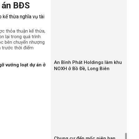
 án BĐS
ợc thỏa thuận kế thừa,
n lại trong quá trình
uộc bên chuyển nhượng
h trước thời điểm
An Bình Phát Holdings làm khu
gỡ vướng loạt dự án ở
NOXH ở Bồ Đề, Long Biên
Chung cư đến mốc niên hạn