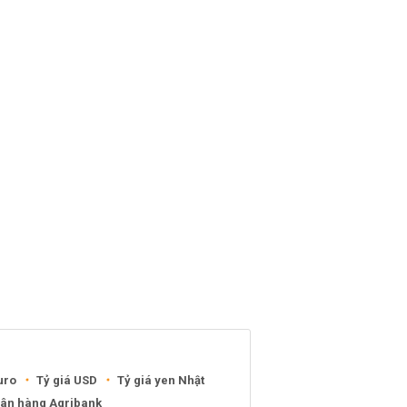
uro
Tỷ giá USD
Tỷ giá yen Nhật
gân hàng Agribank