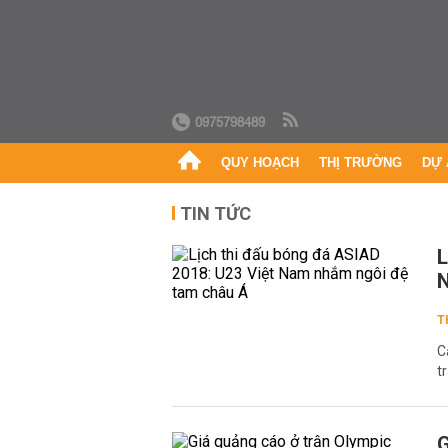
0975798489
QUY HOẠCH
THỊ TRƯỜNG
DỰ 
TIN TỨC
L
N
T
C
t
G