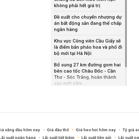
không phải hết giá trị
Đề xuất cho chuyển nhượng dự
án bất động sản đang thế chấp
ngân hàng
Khu vực Công viên Cầu Giấy sẽ
là điểm bắn pháo hoa và phố đi
bộ mới tại Hà Nội
Bổ sung 27 km đường gom hai
bên cao tốc Châu Đốc - Cần
Thơ - Sóc Trăng, hoàn thành
sau một năm
Khánh Hòa đề xuất làm khu đô
thị hỗn hợp hơn 49.000 tỷ đồng
iá xăng dầu hôm nay
Giá dầu thô
Giá heo hơi hôm nay
Tỷ giá e
Lãi suất ngân hàng
Lãi suất tiết kiệm
Lãi suất tiền gửi
Lãi suất n