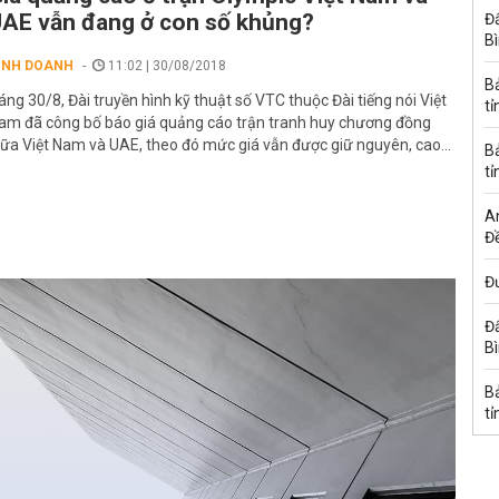
AE vẫn đang ở con số khủng?
Đấ
B
INH DOANH
11:02 | 30/08/2018
B
áng 30/8, Đài truyền hình kỹ thuật số VTC thuộc Đài tiếng nói Việt
tỉ
am đã công bố báo giá quảng cáo trận tranh huy chương đồng
iữa Việt Nam và UAE, theo đó mức giá vẫn được giữ nguyên, cao...
B
tỉ
A
Đề
Đư
Đấ
B
B
tỉ