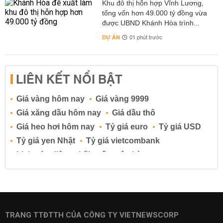
Khu đô thị hỗn hợp Vĩnh Lương,
tổng vốn hơn 49.000 tỷ đồng vừa
được UBND Khánh Hòa trình...
DỰ ÁN
01 phút trước
LIÊN KẾT NỔI BẬT
Giá vàng hôm nay
Giá vàng 9999
Giá xăng dầu hôm nay
Giá dầu thô
Giá heo hơi hôm nay
Tỷ giá euro
Tỷ giá USD
Tỷ giá yen Nhật
Tỷ giá vietcombank
Lịch cúp điện
Lãi suất ngân hàng
Lãi suất tiết kiệm
Lãi suất tiền gửi
Lãi suất ngân hàng Agribank
Lãi suất ngân hàng Sacombank
Lãi suất ngân hàng BIDV
TRANG TTĐTTH CỦA CÔNG TY VIETNEWSCORP