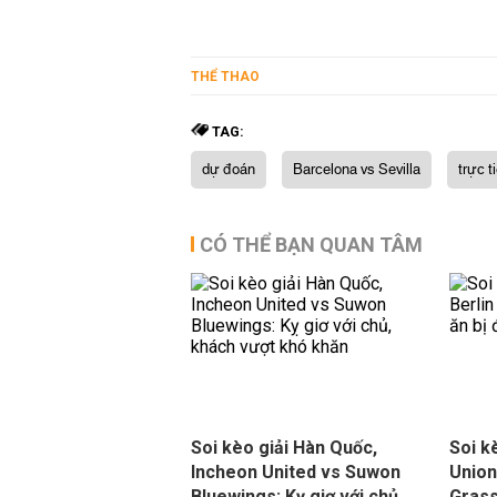
THỂ THAO
TAG:
dự đoán
Barcelona vs Sevilla
trực t
CÓ THỂ BẠN QUAN TÂM
Soi kèo giải Hàn Quốc,
Soi kè
Incheon United vs Suwon
Union
Bluewings: Kỵ giơ với chủ,
Grass