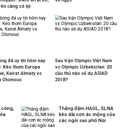
rên càng có lợi
óng đá uy tín hôm nay
Sau trận Olympic Việt Nam
): Kèo thơm Europa
vs Olympic Uzbekistan: 20
e, Kairat Almaty vs
cầu thủ nào sẽ dự ASIAD
a Olomouc
2018?
 công,
Thắng đậm HAGL, SLNA
Hòa
kéo dài cơn ác mộng của
n
các ngôi sao phố Núi