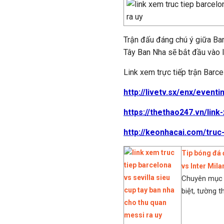
Trận đấu đáng chú ý giữa Bar
Tây Ban Nha sẽ bắt đầu vào 
Link xem trực tiếp trận Barce
http://livetv.sx/enx/event
https://thethao247.vn/link
http://keonhacai.com/truc
Tip bóng đá 
vs Inter Mila
Chuyên mục 
biệt, tường t