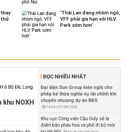
 thay
‘Thái Lan đang nhòm ngó,
 thử
VFF phải gia hạn với HLV
Park sớm hơn’
ĐỌC NHIỀU NHẤT
Đại diện Sun Group kiến nghị cho
phép kế thừa nghĩa vụ tài chính khi
chuyển nhượng dự án BĐS
àm khu NOXH
14:54 | 07/08/2026
Khu vực Công viên Cầu Giấy sẽ là
điểm bắn pháo hoa và phố đi bộ mới
tại Hà Nội
uất làm khu đô