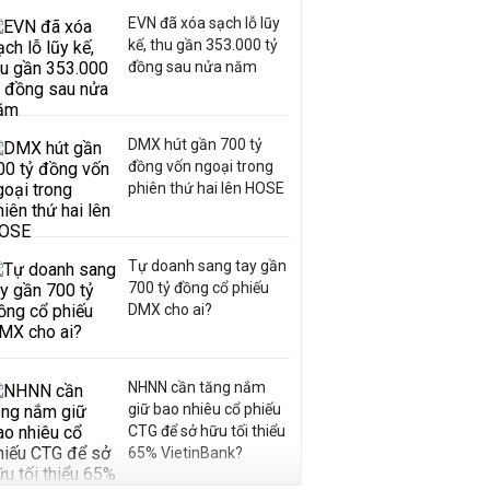
EVN đã xóa sạch lỗ lũy
kế, thu gần 353.000 tỷ
đồng sau nửa năm
DMX hút gần 700 tỷ
đồng vốn ngoại trong
phiên thứ hai lên HOSE
Tự doanh sang tay gần
700 tỷ đồng cổ phiếu
DMX cho ai?
NHNN cần tăng nắm
giữ bao nhiêu cổ phiếu
CTG để sở hữu tối thiểu
65% VietinBank?