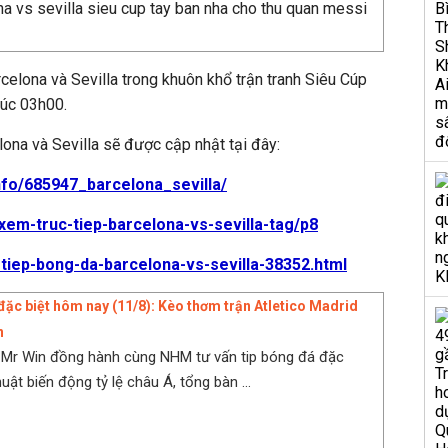
celona và Sevilla trong khuôn khổ trận tranh Siêu Cúp
lúc 03h00.
lona và Sevilla sẽ được cập nhật tại đây:
info/685947_barcelona_sevilla/
-xem-truc-tiep-barcelona-vs-sevilla-tag/p8
-tiep-bong-da-barcelona-vs-sevilla-38352.html
đặc biệt hôm nay (11/8): Kèo thơm trận Atletico Madrid
n
Mr Win đồng hành cùng NHM tư vấn tip bóng đá đặc
huật biến động tỷ lệ châu Á, tổng bàn ...