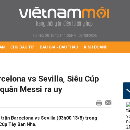
Hà Nội 26.18 °C
|
11:35PM, 07/08/2026
ÁN
CHỦ ĐẦU TƯ
ĐẤU GIÁ - ĐẤU THẦU
KINH DOANH
rcelona vs Sevilla, Siêu Cúp
 quân Messi ra uy
 trận Barcelona vs Sevilla (03h00 13/8) trong
 Cúp Tây Ban Nha.