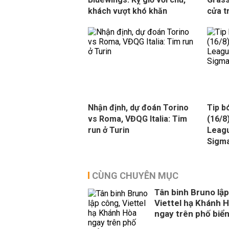
khách vượt khó khăn
cửa t
Nhận định, dự đoán Torino
Tip b
vs Roma, VĐQG Italia: Tim
(16/8
run ở Turin
Leagu
Sigm
CÙNG CHUYÊN MỤC
Tân binh Bruno lập
Viettel hạ Khánh 
ngay trên phố biể