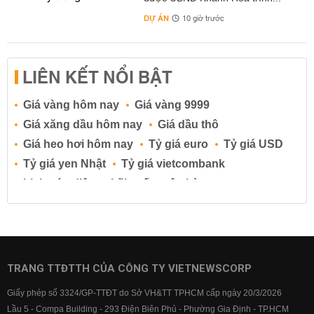
DỰ ÁN
10 giờ trước
LIÊN KẾT NỔI BẬT
Giá vàng hôm nay
Giá vàng 9999
Giá xăng dầu hôm nay
Giá dầu thô
Giá heo hơi hôm nay
Tỷ giá euro
Tỷ giá USD
Tỷ giá yen Nhật
Tỷ giá vietcombank
Lịch cúp điện
Lãi suất ngân hàng
Lãi suất tiết kiệm
Lãi suất tiền gửi
Lãi suất ngân hàng Agribank
Lãi suất ngân hàng Sacombank
Lãi suất ngân hàng BIDV
TRANG TTĐTTH CỦA CÔNG TY VIETNEWSCORP
Lãi suất ngân hàng Vietinbank
Giấy phép số 3324/GP-TTĐT do Sở VH&TT TPHCM cấp ngày 20/3/2026
Lãi suất ngân hàng Vietcombank
Lầu 5 - Compa Building - 293 Điện Biên Phủ - Phường Gia Định - TP.HCM