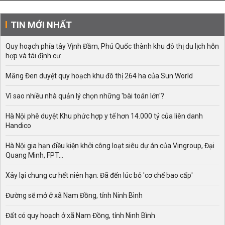
TIN MỚI NHẤT
Quy hoạch phía tây Vịnh Đầm, Phú Quốc thành khu đô thị du lịch hỗn
hợp và tái định cư
Măng Đen duyệt quy hoạch khu đô thị 264 ha của Sun World
Vì sao nhiều nhà quản lý chọn những 'bài toán lớn'?
Hà Nội phê duyệt Khu phức hợp y tế hơn 14.000 tỷ của liên danh
Handico
Hà Nội gia hạn điều kiện khởi công loạt siêu dự án của Vingroup, Đại
Quang Minh, FPT...
Xây lại chung cư hết niên hạn: Đã đến lúc bỏ 'cơ chế bao cấp'
Đường sẽ mở ở xã Nam Đồng, tỉnh Ninh Bình
Đất có quy hoạch ở xã Nam Đồng, tỉnh Ninh Bình