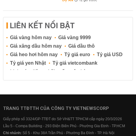
DỰ ÁN
12 giờ trước
LIÊN KẾT NỔI BẬT
Giá vàng hôm nay
Giá vàng 9999
Giá xăng dầu hôm nay
Giá dầu thô
Giá heo hơi hôm nay
Tỷ giá euro
Tỷ giá USD
Tỷ giá yen Nhật
Tỷ giá vietcombank
Lịch cúp điện
Lãi suất ngân hàng
Lãi suất tiết kiệm
Lãi suất tiền gửi
Lãi suất ngân hàng Agribank
Lãi suất ngân hàng Sacombank
Lãi suất ngân hàng BIDV
TRANG TTĐTTH CỦA CÔNG TY VIETNEWSCORP
Lãi suất ngân hàng Vietinbank
Giấy phép số 3324/GP-TTĐT do Sở VH&TT TPHCM cấp ngày 20/3/2026
Lãi suất ngân hàng Vietcombank
Lầu 5 - Compa Building - 293 Điện Biên Phủ - Phường Gia Định - TP.HCM
Chi nhánh:
Số 5 - Khu 38A Trần Phú - Phường Ba Đình - TP. Hà Nội