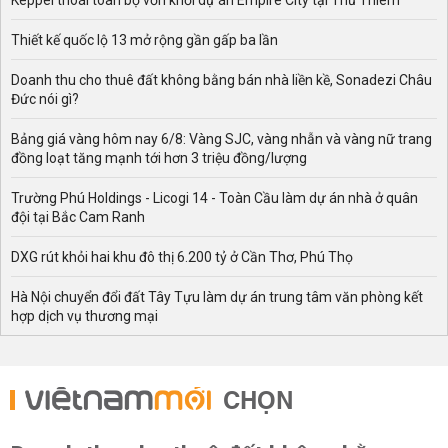
Keppel thoái toàn bộ vốn khỏi dự án Empire City tại Thủ Thiêm
Thiết kế quốc lộ 13 mở rộng gần gấp ba lần
Doanh thu cho thuê đất không bằng bán nhà liền kề, Sonadezi Châu
Đức nói gì?
Bảng giá vàng hôm nay 6/8: Vàng SJC, vàng nhẫn và vàng nữ trang
đồng loạt tăng mạnh tới hơn 3 triệu đồng/lượng
Trường Phú Holdings - Licogi 14 - Toàn Cầu làm dự án nhà ở quân
đội tại Bắc Cam Ranh
DXG rút khỏi hai khu đô thị 6.200 tỷ ở Cần Thơ, Phú Thọ
Hà Nội chuyển đổi đất Tây Tựu làm dự án trung tâm văn phòng kết
hợp dịch vụ thương mại
CHỌN