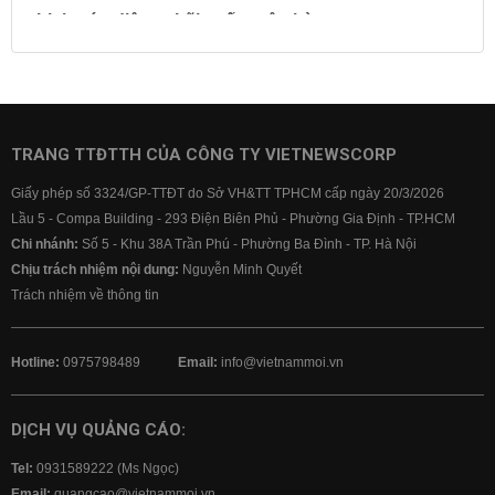
Lịch cúp điện
Lãi suất ngân hàng
Lãi suất tiết kiệm
Lãi suất tiền gửi
Lãi suất ngân hàng Agribank
Lãi suất ngân hàng Sacombank
Lãi suất ngân hàng BIDV
TRANG TTĐTTH CỦA CÔNG TY VIETNEWSCORP
Lãi suất ngân hàng Vietinbank
Giấy phép số 3324/GP-TTĐT do Sở VH&TT TPHCM cấp ngày 20/3/2026
Lãi suất ngân hàng Vietcombank
Lầu 5 - Compa Building - 293 Điện Biên Phủ - Phường Gia Định - TP.HCM
Chi nhánh:
Số 5 - Khu 38A Trần Phú - Phường Ba Đình - TP. Hà Nội
Chịu trách nhiệm nội dung:
Nguyễn Minh Quyết
Trách nhiệm về thông tin
Hotline:
0975798489
Email:
info@vietnammoi.vn
DỊCH VỤ QUẢNG CÁO:
Tel:
0931589222 (Ms Ngọc)
Email:
quangcao@vietnammoi.vn