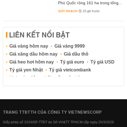
Phú Quốc rộng 161 ha trong tổng...
QUY HOẠCH
23 giờ trước
LIÊN KẾT NỔI BẬT
Giá vàng hôm nay
Giá vàng 9999
Giá xăng dầu hôm nay
Giá dầu thô
Giá heo hơi hôm nay
Tỷ giá euro
Tỷ giá USD
Tỷ giá yen Nhật
Tỷ giá vietcombank
Lịch cúp điện
Lãi suất ngân hàng
Lãi suất tiết kiệm
Lãi suất tiền gửi
Lãi suất ngân hàng Agribank
Lãi suất ngân hàng Sacombank
Lãi suất ngân hàng BIDV
TRANG TTĐTTH CỦA CÔNG TY VIETNEWSCORP
Lãi suất ngân hàng Vietinbank
Giấy phép số 3324/GP-TTĐT do Sở VH&TT TPHCM cấp ngày 20/3/2026
Lãi suất ngân hàng Vietcombank