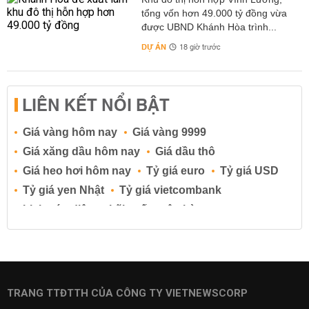
tổng vốn hơn 49.000 tỷ đồng vừa
được UBND Khánh Hòa trình...
DỰ ÁN
18 giờ trước
LIÊN KẾT NỔI BẬT
Giá vàng hôm nay
Giá vàng 9999
Giá xăng dầu hôm nay
Giá dầu thô
Giá heo hơi hôm nay
Tỷ giá euro
Tỷ giá USD
Tỷ giá yen Nhật
Tỷ giá vietcombank
Lịch cúp điện
Lãi suất ngân hàng
Lãi suất tiết kiệm
Lãi suất tiền gửi
Lãi suất ngân hàng Agribank
Lãi suất ngân hàng Sacombank
Lãi suất ngân hàng BIDV
TRANG TTĐTTH CỦA CÔNG TY VIETNEWSCORP
Lãi suất ngân hàng Vietinbank