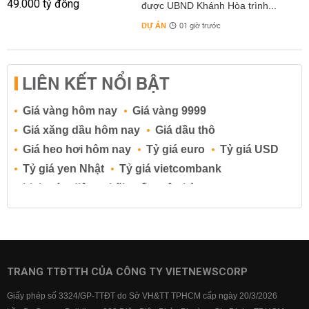
được UBND Khánh Hòa trình...
DỰ ÁN
01 giờ trước
LIÊN KẾT NỔI BẬT
Giá vàng hôm nay
Giá vàng 9999
Giá xăng dầu hôm nay
Giá dầu thô
Giá heo hơi hôm nay
Tỷ giá euro
Tỷ giá USD
Tỷ giá yen Nhật
Tỷ giá vietcombank
Lịch cúp điện
Lãi suất ngân hàng
Lãi suất tiết kiệm
Lãi suất tiền gửi
Lãi suất ngân hàng Agribank
Lãi suất ngân hàng Sacombank
Lãi suất ngân hàng BIDV
TRANG TTĐTTH CỦA CÔNG TY VIETNEWSCORP
Lãi suất ngân hàng Vietinbank
Giấy phép số 3324/GP-TTĐT do Sở VH&TT TPHCM cấp ngày 20/3/2026
Lãi suất ngân hàng Vietcombank