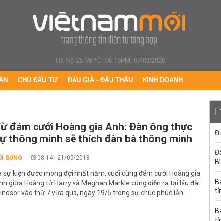
Hà Nội 25.99 °C
|
05:18PM, 07/08/2026
ÁN
CHỦ ĐẦU TƯ
ĐẤU GIÁ - ĐẤU THẦU
KINH DOANH
ừ đám cưới Hoàng gia Anh: Đàn ông thực
Đư
ự thông minh sẽ thích đàn bà thông minh
Đấ
ỐI SỐNG
08:14 | 21/05/2018
B
à sự kiện được mong đợi nhất năm, cuối cùng đám cưới Hoàng gia
B
nh giữa Hoàng tử Harry và Meghan Markle cũng diễn ra tại lâu đài
tỉ
indsor vào thứ 7 vừa qua, ngày 19/5 trong sự chúc phúc lẫn...
B
tỉ