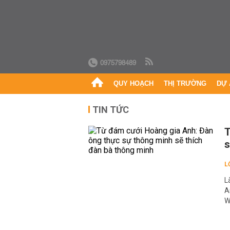
0975798489
QUY HOẠCH
THỊ TRƯỜNG
DỰ 
TIN TỨC
T
s
L
L
A
W