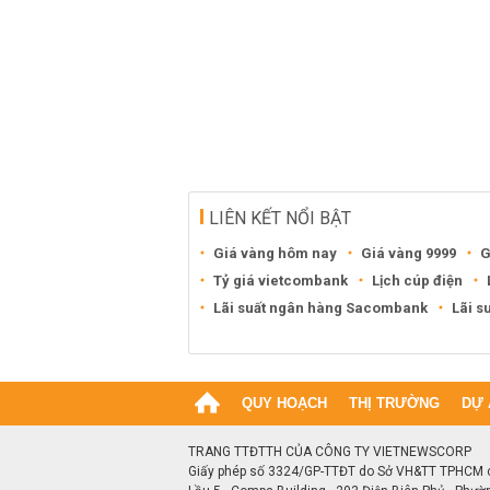
LIÊN KẾT NỔI BẬT
Giá vàng hôm nay
Giá vàng 9999
G
Tỷ giá vietcombank
Lịch cúp điện
Lãi suất ngân hàng Sacombank
Lãi s
QUY HOẠCH
THỊ TRƯỜNG
DỰ 
TRANG TTĐTTH CỦA CÔNG TY VIETNEWSCORP
Giấy phép số 3324/GP-TTĐT do Sở VH&TT TPHCM 