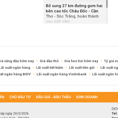
Bổ sung 27 km đường gom hai
bên cao tốc Châu Đốc - Cần
Thơ - Sóc Trăng, hoàn thành
sau một năm
Khánh Hòa đề xuất làm khu đô
thị hỗn hợp hơn 49.000 tỷ đồng
iá xăng dầu hôm nay
Giá dầu thô
Giá heo hơi hôm nay
Tỷ giá e
Lãi suất ngân hàng
Lãi suất tiết kiệm
Lãi suất tiền gửi
Lãi suất n
uất ngân hàng BIDV
Lãi suất ngân hàng Vietinbank
Lãi suất ngân 
ÁN
CHỦ ĐẦU TƯ
ĐẤU GIÁ - ĐẤU THẦU
KINH DOANH
DỊC
cấp ngày 20/3/2026
Tel: