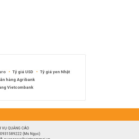
uro
Tỷ giá USD
Tỷ giá yen Nhật
gân hàng Agribank
hàng Vietcombank
H VỤ QUẢNG CÁO
0931589222 (Ms Ngọc)