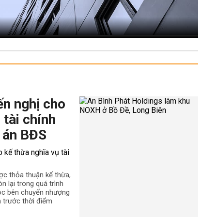
ến nghị cho
 tài chính
 án BĐS
ợc thỏa thuận kế thừa,
n lại trong quá trình
uộc bên chuyển nhượng
h trước thời điểm