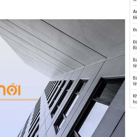
A
Đề
Đư
Đấ
B
B
tỉ
B
tỉ
K
h