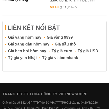
được UBND Khánh Hòa trình...
DỰ ÁN
17 giờ trước
LIÊN KẾT NỔI BẬT
Giá vàng hôm nay
Giá vàng 9999
Giá xăng dầu hôm nay
Giá dầu thô
Giá heo hơi hôm nay
Tỷ giá euro
Tỷ giá USD
Tỷ giá yen Nhật
Tỷ giá vietcombank
Lịch cúp điện
Lãi suất ngân hàng
Lãi suất tiết kiệm
Lãi suất tiền gửi
Lãi suất ngân hàng Agribank
Lãi suất ngân hàng Sacombank
Lãi suất ngân hàng BIDV
TRANG TTĐTTH CỦA CÔNG TY VIETNEWSCORP
Lãi suất ngân hàng Vietinbank
Giấy phép số 3324/GP-TTĐT do Sở VH&TT TPHCM cấp ngày 20/3/2026
Lãi suất ngân hàng Vietcombank
Lầu 5 - Compa Building - 293 Điện Biên Phủ - Phường Gia Định - TP.HCM