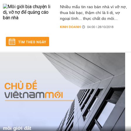
Nhiều mẩu tin rao bán nhà vì vỡ nợ,
thua bài bạc, thậm chí là li dị, vợ
ngoại tình... thực chất do môi...
KINH DOANH
04:00 | 28/10/2018
TÌM THEO NGÀY
môi giới đất