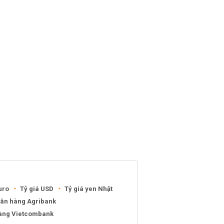
uro
Tỷ giá USD
Tỷ giá yen Nhật
gân hàng Agribank
hàng Vietcombank