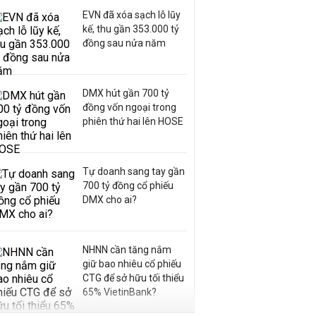
EVN đã xóa sạch lỗ lũy
kế, thu gần 353.000 tỷ
đồng sau nửa năm
DMX hút gần 700 tỷ
đồng vốn ngoại trong
phiên thứ hai lên HOSE
Tự doanh sang tay gần
700 tỷ đồng cổ phiếu
DMX cho ai?
NHNN cần tăng nắm
giữ bao nhiêu cổ phiếu
CTG để sở hữu tối thiểu
65% VietinBank?