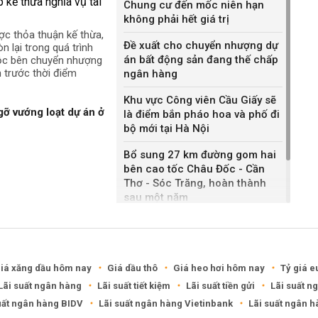
Chung cư đến mốc niên hạn
không phải hết giá trị
ợc thỏa thuận kế thừa,
Đề xuất cho chuyển nhượng dự
n lại trong quá trình
án bất động sản đang thế chấp
uộc bên chuyển nhượng
h trước thời điểm
ngân hàng
Khu vực Công viên Cầu Giấy sẽ
gỡ vướng loạt dự án ở
là điểm bắn pháo hoa và phố đi
bộ mới tại Hà Nội
Bổ sung 27 km đường gom hai
bên cao tốc Châu Đốc - Cần
Thơ - Sóc Trăng, hoàn thành
sau một năm
Khánh Hòa đề xuất làm khu đô
thị hỗn hợp hơn 49.000 tỷ đồng
iá xăng dầu hôm nay
Giá dầu thô
Giá heo hơi hôm nay
Tỷ giá e
Lãi suất ngân hàng
Lãi suất tiết kiệm
Lãi suất tiền gửi
Lãi suất n
uất ngân hàng BIDV
Lãi suất ngân hàng Vietinbank
Lãi suất ngân 