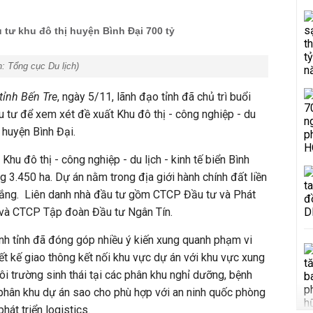
 tư khu đô thị huyện Bình Đại 700 tỷ
h:
Tổng cục Du lịch
)
tỉnh Bến Tre
, ngày 5/11, lãnh đạo tỉnh đã chủ trì buổi
u tư để xem xét đề xuất Khu đô thị - công nghiệp - du
i huyện Bình Đại.
Khu đô thị - công nghiệp - du lịch - kinh tế biển Bình
 3.450 ha. Dự án nằm trong địa giới hành chính đất liền
hắng. Liên danh nhà đầu tư gồm CTCP Đầu tư và Phát
 và CTCP Tập đoàn Đầu tư Ngân Tín.
ành tỉnh đã đóng góp nhiều ý kiến xung quanh phạm vi
ết kế giao thông kết nối khu vực dự án với khu vực xung
ôi trường sinh thái tại các phân khu nghỉ dưỡng, bệnh
ác phân khu dự án sao cho phù hợp với an ninh quốc phòng
hát triển logistics.