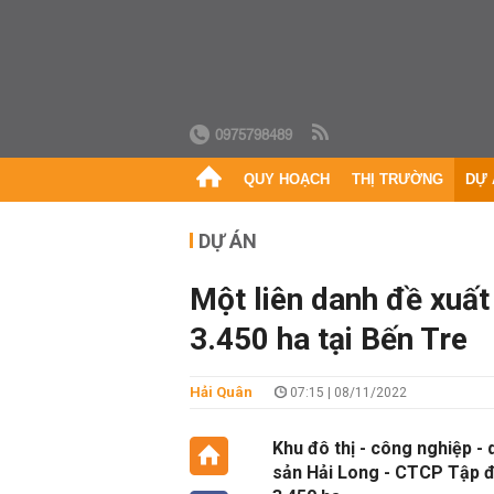
0975798489
QUY HOẠCH
THỊ TRƯỜNG
DỰ 
DỰ ÁN
Một liên danh đề xuất
3.450 ha tại Bến Tre
Hải Quân
07:15 | 08/11/2022
Khu đô thị - công nghiệp - d
sản Hải Long - CTCP Tập đ