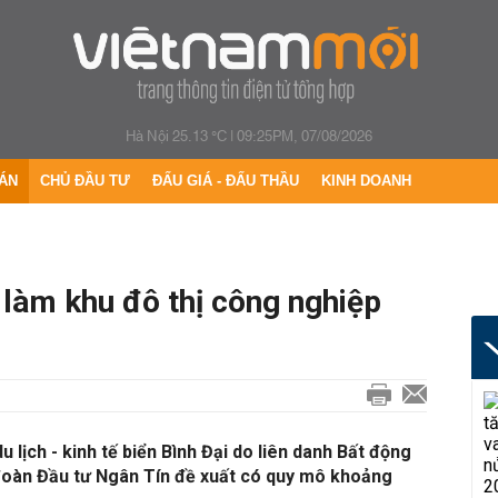
Hà Nội 25.13 °C
|
09:25PM, 07/08/2026
ÁN
CHỦ ĐẦU TƯ
ĐẤU GIÁ - ĐẤU THẦU
KINH DOANH
 làm khu đô thị công nghiệp
u lịch - kinh tế biển Bình Đại do liên danh Bất động
oàn Đầu tư Ngân Tín đề xuất có quy mô khoảng