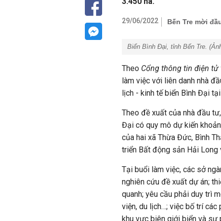
3.450 ha.
29/06/2022
Bến Tre mời đầu
Biển Bình Đại, tỉnh Bến Tre. (Ản
Theo
Cổng thông tin điện tử 
làm việc với liên danh nhà đầ
lịch - kinh tế biển Bình Đại tạ
Theo đề xuất của nhà đầu tư, 
Đại có quy mô dự kiến khoảng
của hai xã Thừa Đức, Bình T
triển Bất động sản Hải Long
Tại buổi làm việc, các sở ng
nghiên cứu đề xuất dự án; thi
quanh; yêu cầu phải duy trì m
viện, du lịch…; việc bố trí c
khu vực biên giới biển và sự p