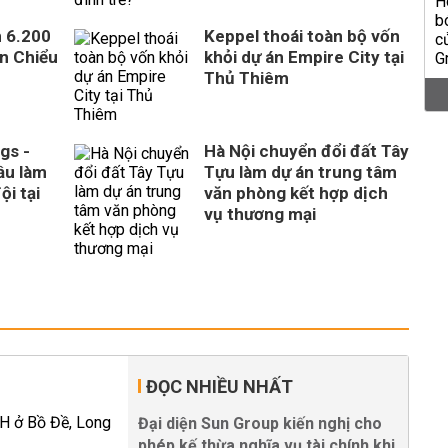
n 6.200
Keppel thoái toàn bộ vốn
ên Chiểu
khỏi dự án Empire City tại
Thủ Thiêm
gs -
Hà Nội chuyển đổi đất Tây
ầu làm
Tựu làm dự án trung tâm
ội tại
văn phòng kết hợp dịch
vụ thương mại
ĐỌC NHIỀU NHẤT
Đại diện Sun Group kiến nghị cho
phép kế thừa nghĩa vụ tài chính khi