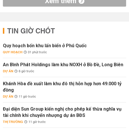
Xem thêm
TIN GIỜ CHÓT
Quy hoạch bốn khu lấn biển ở Phú Quốc
QUY HOẠCH
01 phút trước
An Bình Phát Holdings làm khu NOXH ở Bồ Đề, Long Biên
DỰ ÁN
6 giờ trước
Khánh Hòa đề xuất làm khu đô thị hỗn hợp hơn 49.000 tỷ
đồng
DỰ ÁN
11 giờ trước
Đại diện Sun Group kiến nghị cho phép kế thừa nghĩa vụ
tài chính khi chuyển nhượng dự án BĐS
THỊ TRƯỜNG
11 giờ trước