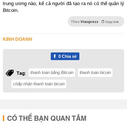
trung ương nào, kể cả người đã tạo ra nó có thể quản lý
Bitcoin.
Theo
Vnexpress
Copy link
KINH DOANH
0
Chia sẻ
thanh toán bằng Bitcoin
thanh toán bicoin
Tag:
chấp nhận thanh toán bicoin
CÓ THỂ BẠN QUAN TÂM