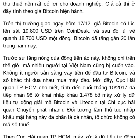
thu thuế nên rất có lợi cho doanh nghiệp. Giá cả thì ở
đây tính theo giá Bitcoin hiện hành.
Trên thị trường giao ngay hôm 17/12, giá Bitcoin có lúc
lên sát 19.800 USD trên CoinDesk, và sau đó lùi về
quanh 18.700 USD một đồng. Bitcoin đã tăng gần 20 lần
trong năm nay.
Trước sự tăng nóng của đồng tiền ảo này, không chỉ trên
thế giới mà nhiều người tại Việt Nam cũng bị cuốn vào.
Không ít người sẵn sàng vay tiền để đầu tư Bitcoin, và
số khác thì đua nhau mua máy đào. Mới đây, Cục Hải
quan TP HCM cho biết, tính đến cuối tháng 10/2017 đã
tiếp nhận 98 tờ khai nhập khẩu 1.478 bộ máy xử lý dữ
liệu tự động giải mã Bitcoin và Litecoin tại Chi cục hải
quan Chuyển phát nhanh. Đối tượng làm thủ tục nhập
khẩu mặt hàng này đa phần là cá nhân, tổ chức không có
mã số thuế.
Theo Cục Hải quan TP HCM, máy xử lý dữ liệu tự động