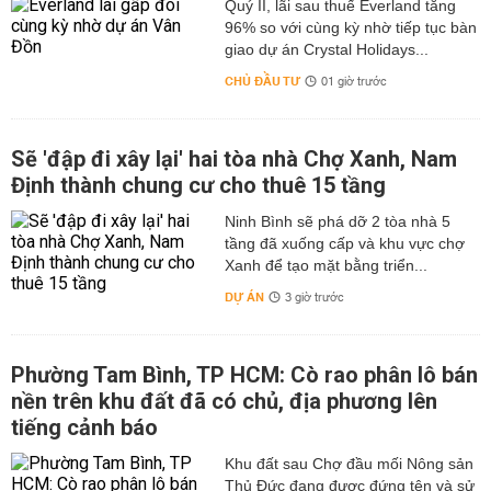
Quý II, lãi sau thuế Everland tăng
96% so với cùng kỳ nhờ tiếp tục bàn
giao dự án Crystal Holidays...
CHỦ ĐẦU TƯ
01 giờ trước
Sẽ 'đập đi xây lại' hai tòa nhà Chợ Xanh, Nam
Định thành chung cư cho thuê 15 tầng
Ninh Bình sẽ phá dỡ 2 tòa nhà 5
tầng đã xuống cấp và khu vực chợ
Xanh để tạo mặt bằng triển...
DỰ ÁN
3 giờ trước
Phường Tam Bình, TP HCM: Cò rao phân lô bán
nền trên khu đất đã có chủ, địa phương lên
tiếng cảnh báo
Khu đất sau Chợ đầu mối Nông sản
Thủ Đức đang được đứng tên và sử