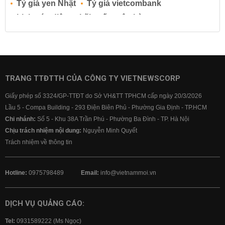
Tỷ giá yen Nhật
Tỷ giá vietcombank
Lịch cúp điện
Lãi suất ngân hàng
Lãi suất tiết kiệm
Lãi suất tiền gửi
Lãi suất ngân hàng Agribank
Lãi suất ngân hàng Sacombank
Lãi suất ngân hàng BIDV
TRANG TTĐTTH CỦA CÔNG TY VIETNEWSCORP
Lãi suất ngân hàng Vietinbank
Giấy phép số 3324/GP-TTĐT do Sở VH&TT TPHCM cấp ngày 20/3/2026
Lãi suất ngân hàng Vietcombank
Lầu 5 - Compa Building - 293 Điện Biên Phủ - Phường Gia Định - TP.HCM
Chi nhánh:
Số 5 - Khu 38A Trần Phú - Phường Ba Đình - TP. Hà Nội
Chịu trách nhiệm nội dung:
Nguyễn Minh Quyết
Trách nhiệm về thông tin
Hotline:
0975798489
Email:
info@vietnammoi.vn
DỊCH VỤ QUẢNG CÁO:
Tel:
0931589222 (Ms Ngọc)