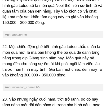
hình gấu Lotso sẽ là món quà Noel thể hiện sự tinh tế và
quan tâm của bạn đến nàng. Tùy vào kích cỡ và chất
liệu mà một set khăn tắm dạng này có giá vào khoảng
150.000 - 300.000 đồng.
Ảnh:
memon.vn
22. Một chiếc đệm ghế bệt hình gấu Lotso chắc chắn là
món quà mới lạ mà bạn không thể bỏ qua để dành tặng
nàng trong dịp Giáng sinh năm nay. Món quà này sẽ
mang đến cho nàng sự êm ái khi phải ngồi làm việc lâu
trước màn hình máy tính. Giá bán một chiếc đệm này rơi
vào khoảng 300.000 - 350.000 đồng.
Ảnh:
wooshop_corner806
23. Vào những ngày cuối năm, trời trở lạnh, do đó hãy
tặng nàng một đôi dép bông đi trong nhà hình gấu Lotso