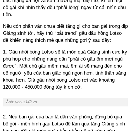
các mạng xã hội và sàn thương mại điện tử, khiến mọi
cô gái khi nhìn thấy đều “phải lòng” ngay từ cái nhìn đầu
tiên.
Nếu còn phân vân chưa biết tặng gì cho bạn gái trong dịp
Giáng sinh tới, hãy thử “bắt trend” gấu dâu hồng Lotso
để khiến nàng thích mê qua những gợi ý sau đây:
1. Gấu nhồi bông Lotso sẽ là món quà Giáng sinh cực kỳ
phù hợp cho những nàng cần “phải có gấu ôm mới ngủ
được”. Một chú gấu mềm mại, êm ái sẽ mang đến cho
cô người yêu của bạn giấc ngủ ngon hơn, tinh thần sảng
khoái hơn. Giá gấu nhồi bông Lotso rơi vào khoảng
120.000 - 450.000 đồng tùy kích cỡ.
Ảnh:
venus142.vn
2. Nếu bạn gái của bạn là dân văn phòng, đừng bỏ qua
bộ gối - mền hình gấu Lotso để làm quà tặng Giáng sinh
lần này. Đây là món quà chắc chắn sẽ vô cùng hữu