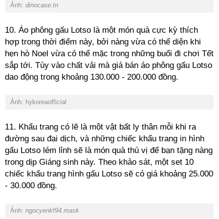
Ảnh:
dinocase.tn
10. Áo phông gấu Lotso là một món quà cực kỳ thích
hợp trong thời điểm này, bởi nàng vừa có thể diện khi
hẹn hò Noel vừa có thể mặc trong những buổi đi chơi Tết
sắp tới. Tùy vào chất vải mà giá bán áo phông gấu Lotso
dao động trong khoảng 130.000 - 200.000 đồng.
Ảnh: hykoreaofficial
11. Khẩu trang có lẽ là một vật bất ly thân mỗi khi ra
đường sau đại dịch, và những chiếc khẩu trang in hình
gấu Lotso lém lỉnh sẽ là món quà thú vị để bạn tặng nàng
trong dịp Giáng sinh này. Theo khảo sát, một set 10
chiếc khẩu trang hình gấu Lotso sẽ có giá khoảng 25.000
- 30.000 đồng.
Ảnh:
ngocyenkf94.mask