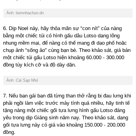
Ảnh: tiemnhachun.dn
6. Dịp Noel này, hãy thỏa mãn sự “con nít” của nàng
bằng một chiếc túi có hình gấu dâu Lotso dạng lông
nhung mềm mại, để nàng có thể mang đi dạo phố hoặc
chụp ảnh “sống ảo” cùng bạn bè. Theo khảo sát, giá bán
một chiếc túi gấu Lotso hiện khoảng 60.000 - 300.000
đồng tùy kích cỡ và độ dày dặn.
Ảnh:
Cái Sạp Nhỏ
7. Nếu bạn gái bạn đã từng than thở rằng bị đau lưng khi
phải ngồi làm việc trước máy tính quá nhiều, hãy tinh tế
tặng nàng một chiếc gối tựa lưng hình gấu Lotso đáng
yêu trong dịp Giáng sinh năm nay. Theo khảo sát, dạng
gối tựa lưng này có giá vào khoảng 150.000 - 200.000
đồng.