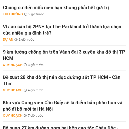
Chung cư đến mốc niên hạn không phải hết giá trị
THỊ TRƯỜNG
2 giờ trước
Vì sao căn hộ 2PN+ tại The Parkland trở thành lựa chọn
của nhiều gia đình trẻ?
DỰ ÁN
2 giờ trước
9 km tường chống ồn trên Vành đai 3 xuyên khu đô thị TP
HCM
QUY HOẠCH
3 giờ trước
Đề xuất 28 khu đô thị nén dọc đường sắt TP HCM - Cần
Thơ
QUY HOẠCH
4 giờ trước
Khu vực Công viên Cầu Giấy sẽ là điểm bắn pháo hoa và
phố đi bộ mới tại Hà Nội
QUY HOẠCH
7 giờ trước
Bổ sung 27 km đường gom hai bên cao tốc Châu Đốc -