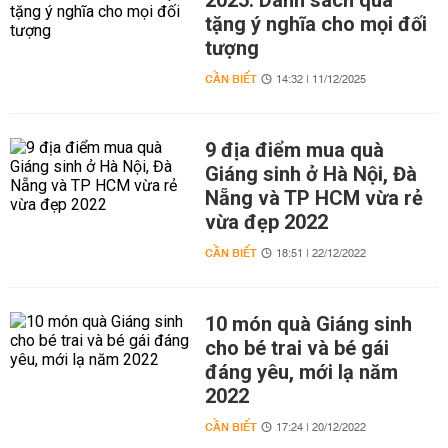
2025: Danh sách quà
tặng ý nghĩa cho mọi đối
tượng
CẦN BIẾT
14:32 | 11/12/2025
9 địa điểm mua quà
Giáng sinh ở Hà Nội, Đà
Nẵng và TP HCM vừa rẻ
vừa đẹp 2022
CẦN BIẾT
18:51 | 22/12/2022
10 món quà Giáng sinh
cho bé trai và bé gái
đáng yêu, mới lạ năm
2022
CẦN BIẾT
17:24 | 20/12/2022