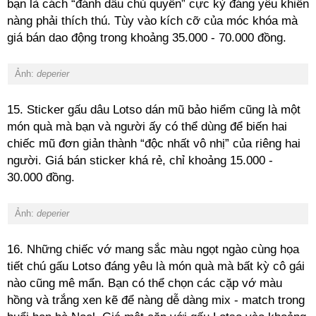
bạn là cách “đánh dấu chủ quyền” cực kỳ đáng yêu khiến
nàng phải thích thú. Tùy vào kích cỡ của móc khóa mà
giá bán dao động trong khoảng 35.000 - 70.000 đồng.
Ảnh:
deperier
15. Sticker gấu dâu Lotso dán mũ bảo hiểm cũng là một
món quà mà bạn và người ấy có thể dùng để biến hai
chiếc mũ đơn giản thành “độc nhất vô nhị” của riêng hai
người. Giá bán sticker khá rẻ, chỉ khoảng 15.000 -
30.000 đồng.
Ảnh:
deperier
16. Những chiếc vớ mang sắc màu ngọt ngào cùng họa
tiết chú gấu Lotso đáng yêu là món quà mà bất kỳ cô gái
nào cũng mê mẩn. Bạn có thể chọn các cặp vớ màu
hồng và trắng xen kẽ để nàng dễ dàng mix - match trong