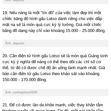
Ảnh:
deperier
19. Nếu nàng là một “tín đồ” của việc làm đẹp thì một
chiếc băng đô hình gấu Lotso dành riêng cho việc đắp
mặt nạ sẽ là món quà cực kỳ lý tưởng. Giá một chiếc
băng đô dạng này chỉ vào khoảng 15.000 - 25.000 đồng.
Ảnh:
deperier
20. Cân điện tử hình gấu Lotso sẽ là món quà Giáng sinh
cực kỳ ý nghĩa để nàng có thể theo dõi các chỉ số cơ
thể, từ đó có được chế độ ăn uống lành mạnh nhất. Giá
bán cân điện tử gấu Lotso theo khảo sát vào khoảng
150.000 - 170.000 đồng.
Ảnh:
yenhaipham0509
21. Để có được làn da khỏe mạnh, việc thay khăn tắm
thường xuyên rất quan trọng. Do đó, một set khăn tắm