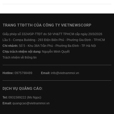
TRANG TTĐTTH CỦA CÔNG TY VIETNEWSCORP
Giấy phép số 3324/GP-TTĐT do Sở VH&TT TPHCM cấp ngày 20/3/2026
Lầu 5 - Compa Building - 293 Điện Biên Phủ - Phường Gia Định - TP.HCM
Chi nhánh:
Số 5 - Khu 38A Trần Phú - Phường Ba Đình - TP. Hà Nội
Chịu trách nhiệm nội dung:
Nguyễn Minh Quyết
Trách nhiệm về thông tin
Hotline:
0975798489
Email:
info@vietnammoi.vn
DỊCH VỤ QUẢNG CÁO:
Tel:
0931589222 (Ms Ngọc)
Email:
quangcao@vietnammoi.vn