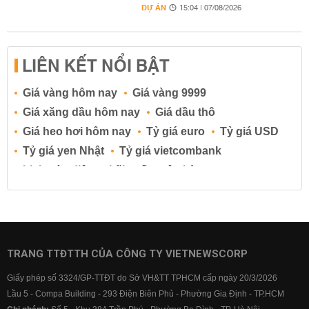
DỰ ÁN
15:04 | 07/08/2026
LIÊN KẾT NỔI BẬT
Giá vàng hôm nay
Giá vàng 9999
Giá xăng dầu hôm nay
Giá dầu thô
Giá heo hơi hôm nay
Tỷ giá euro
Tỷ giá USD
Tỷ giá yen Nhật
Tỷ giá vietcombank
Lịch cúp điện
Lãi suất ngân hàng
Lãi suất tiết kiệm
Lãi suất tiền gửi
Lãi suất ngân hàng Agribank
Lãi suất ngân hàng Sacombank
Lãi suất ngân hàng BIDV
TRANG TTĐTTH CỦA CÔNG TY VIETNEWSCORP
Lãi suất ngân hàng Vietinbank
Giấy phép số 3324/GP-TTĐT do Sở VH&TT TPHCM cấp ngày 20/3/2026
Lãi suất ngân hàng Vietcombank
Lầu 5 - Compa Building - 293 Điện Biên Phủ - Phường Gia Định - TP.HCM