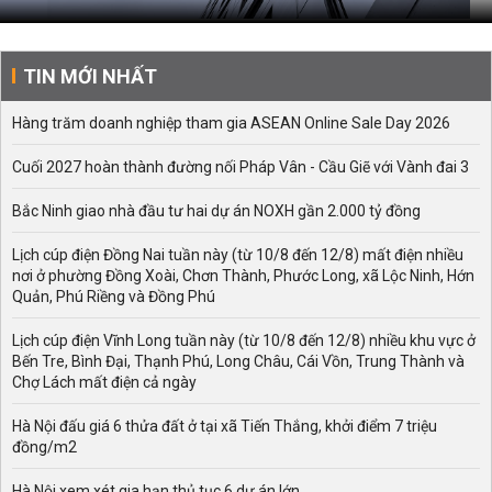
TIN MỚI NHẤT
Hàng trăm doanh nghiệp tham gia ASEAN Online Sale Day 2026
Cuối 2027 hoàn thành đường nối Pháp Vân - Cầu Giẽ với Vành đai 3
Bắc Ninh giao nhà đầu tư hai dự án NOXH gần 2.000 tỷ đồng
Lịch cúp điện Đồng Nai tuần này (từ 10/8 đến 12/8) mất điện nhiều
nơi ở phường Đồng Xoài, Chơn Thành, Phước Long, xã Lộc Ninh, Hớn
Quản, Phú Riềng và Đồng Phú
Lịch cúp điện Vĩnh Long tuần này (từ 10/8 đến 12/8) nhiều khu vực ở
Bến Tre, Bình Đại, Thạnh Phú, Long Châu, Cái Vồn, Trung Thành và
Chợ Lách mất điện cả ngày
Hà Nội đấu giá 6 thửa đất ở tại xã Tiến Thắng, khởi điểm 7 triệu
đồng/m2
Hà Nội xem xét gia hạn thủ tục 6 dự án lớn