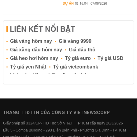
DỰ ÁN
15:04 | 07/08/2026
LIÊN KẾT NỔI BẬT
Giá vàng hôm nay
Giá vàng 9999
Giá xăng dầu hôm nay
Giá dầu thô
Giá heo hơi hôm nay
Tỷ giá euro
Tỷ giá USD
Tỷ giá yen Nhật
Tỷ giá vietcombank
Lịch cúp điện
Lãi suất ngân hàng
Lãi suất tiết kiệm
Lãi suất tiền gửi
Lãi suất ngân hàng Agribank
Lãi suất ngân hàng Sacombank
Lãi suất ngân hàng BIDV
TRANG TTĐTTH CỦA CÔNG TY VIETNEWSCORP
Lãi suất ngân hàng Vietinbank
Giấy phép số 3324/GP-TTĐT do Sở VH&TT TPHCM cấp ngày 20/3/2026
Lãi suất ngân hàng Vietcombank
Lầu 5 - Compa Building - 293 Điện Biên Phủ - Phường Gia Định - TP.HCM