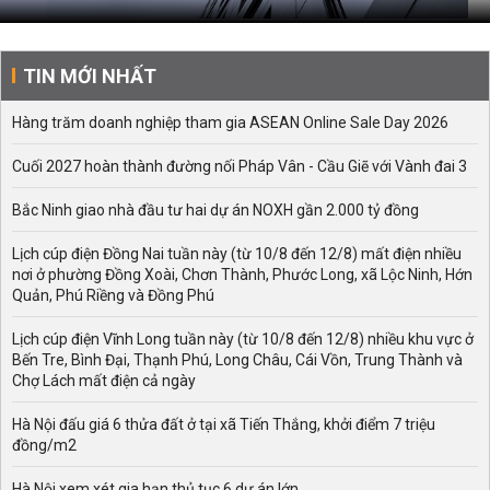
TIN MỚI NHẤT
Hàng trăm doanh nghiệp tham gia ASEAN Online Sale Day 2026
Cuối 2027 hoàn thành đường nối Pháp Vân - Cầu Giẽ với Vành đai 3
Bắc Ninh giao nhà đầu tư hai dự án NOXH gần 2.000 tỷ đồng
Lịch cúp điện Đồng Nai tuần này (từ 10/8 đến 12/8) mất điện nhiều
nơi ở phường Đồng Xoài, Chơn Thành, Phước Long, xã Lộc Ninh, Hớn
Quản, Phú Riềng và Đồng Phú
Lịch cúp điện Vĩnh Long tuần này (từ 10/8 đến 12/8) nhiều khu vực ở
Bến Tre, Bình Đại, Thạnh Phú, Long Châu, Cái Vồn, Trung Thành và
Chợ Lách mất điện cả ngày
Hà Nội đấu giá 6 thửa đất ở tại xã Tiến Thắng, khởi điểm 7 triệu
đồng/m2
Hà Nội xem xét gia hạn thủ tục 6 dự án lớn