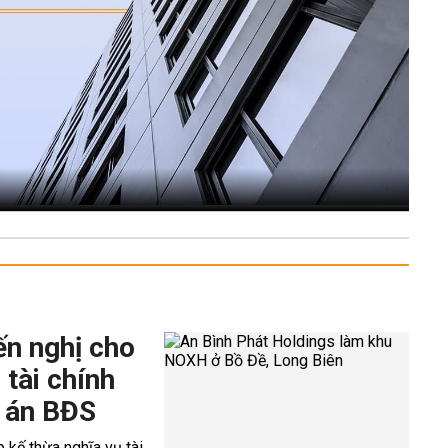
ến nghị cho
 tài chính
 án BĐS