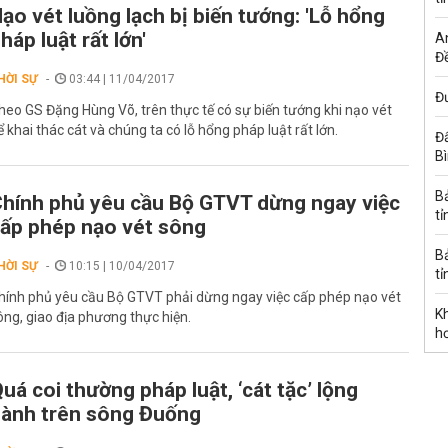
ạo vét luồng lạch bị biến tướng: 'Lỗ hổng
háp luật rất lớn'
A
Đề
HỜI SỰ
03:44 | 11/04/2017
Đư
heo GS Đặng Hùng Võ, trên thực tế có sự biến tướng khi nạo vét
ể khai thác cát và chúng ta có lỗ hổng pháp luật rất lớn.
Đấ
B
B
hính phủ yêu cầu Bộ GTVT dừng ngay việc
tỉ
ấp phép nạo vét sông
B
HỜI SỰ
10:15 | 10/04/2017
tỉ
hính phủ yêu cầu Bộ GTVT phải dừng ngay việc cấp phép nạo vét
K
ông, giao địa phương thực hiện.
h
uá coi thường pháp luật, ‘cát tặc’ lộng
ành trên sông Đuống