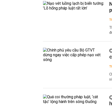
N
p
T
T
đ
C
c
T
C
s
Q
h