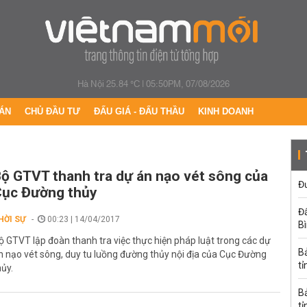
Hà Nội 25.84 °C
|
05:50PM, 07/08/2026
ÁN
CHỦ ĐẦU TƯ
ĐẤU GIÁ - ĐẤU THẦU
KINH DOANH
ộ GTVT thanh tra dự án nạo vét sông của
Đư
ục Đường thủy
Đấ
HỜI SỰ
00:23 | 14/04/2017
B
ộ GTVT lập đoàn thanh tra việc thực hiện pháp luật trong các dự
B
n nạo vét sông, duy tu luồng đường thủy nội địa của Cục Đường
tỉ
hủy.
B
tỉ