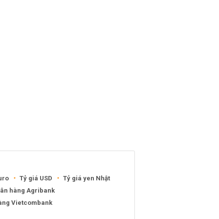
uro
Tỷ giá USD
Tỷ giá yen Nhật
gân hàng Agribank
hàng Vietcombank