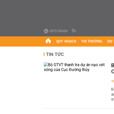
0975798489
QUY HOẠCH
THỊ TRƯỜNG
DỰ 
TIN TỨC
B
C
T
B
á
t