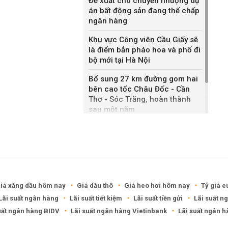
Đề xuất cho chuyển nhượng dự
án bất động sản đang thế chấp
ngân hàng
Khu vực Công viên Cầu Giấy sẽ
là điểm bắn pháo hoa và phố đi
bộ mới tại Hà Nội
Bổ sung 27 km đường gom hai
bên cao tốc Châu Đốc - Cần
Thơ - Sóc Trăng, hoàn thành
sau một năm
Khánh Hòa đề xuất làm khu đô
thị hỗn hợp hơn 49.000 tỷ đồng
iá xăng dầu hôm nay
Giá dầu thô
Giá heo hơi hôm nay
Tỷ giá e
Lãi suất ngân hàng
Lãi suất tiết kiệm
Lãi suất tiền gửi
Lãi suất n
uất ngân hàng BIDV
Lãi suất ngân hàng Vietinbank
Lãi suất ngân 