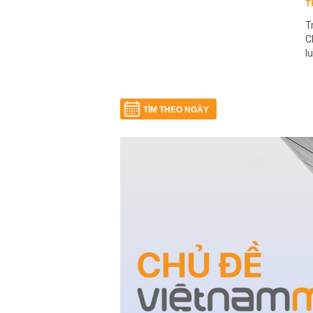
T
T
C
l
TÌM THEO NGÀY