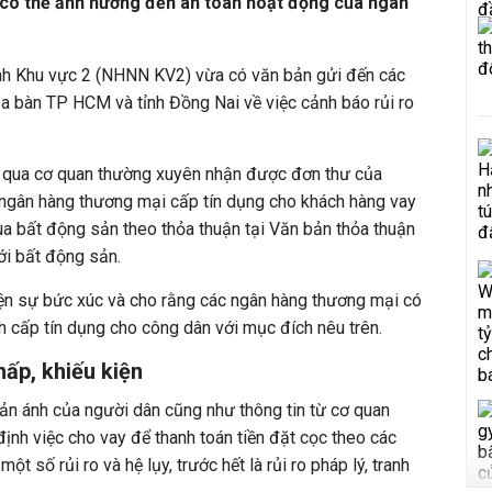
ý, có thể ảnh hưởng đến an toàn hoạt động của ngân
nh Khu vực 2 (NHNN KV2) vừa có văn bản gửi đến các
a bàn TP HCM và tỉnh Đồng Nai về việc cảnh báo rủi ro
 qua cơ quan thường xuyên nhận được đơn thư của
 ngân hàng thương mại cấp tín dụng cho khách hàng vay
ua bất động sản theo thỏa thuận tại Văn bản thỏa thuận
ới bất động sản.
iện sự bức xúc và cho rằng các ngân hàng thương mại có
nh cấp tín dụng cho công dân với mục đích nêu trên.
hấp, khiếu kiện
phản ánh của người dân cũng như thông tin từ cơ quan
nh việc cho vay để thanh toán tiền đặt cọc theo các
ột số rủi ro và hệ lụy, trước hết là rủi ro pháp lý, tranh