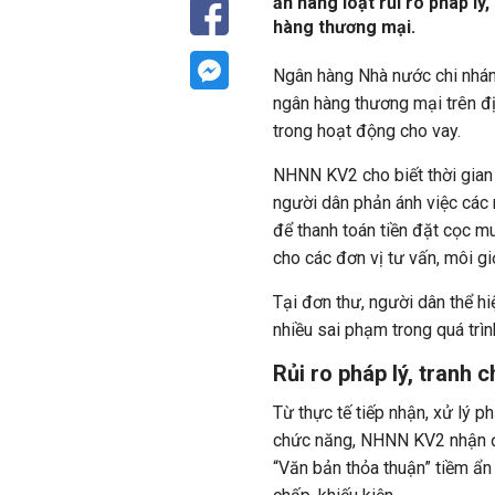
ẩn hàng loạt rủi ro pháp l
hàng thương mại.
Ngân hàng Nhà nước chi nhá
ngân hàng thương mại trên đị
trong hoạt động cho vay.
NHNN KV2 cho biết thời gian
người dân phản ánh việc các
để thanh toán tiền đặt cọc m
cho các đơn vị tư vấn, môi gi
Tại đơn thư, người dân thể h
nhiều sai phạm trong quá trì
Rủi ro pháp lý, tranh c
Từ thực tế tiếp nhận, xử lý 
chức năng, NHNN KV2 nhận đị
“Văn bản thỏa thuận” tiềm ẩn m