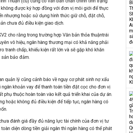
ình Thuận (cũ) cũng có văn bản chấn chỉnh tình trạng
 không được ký hợp đồng với đơn vị môi giới để thực
ển nhượng hoặc sử dụng hình thức giữ chỗ, đặt chỗ,
 sản chưa đủ điều kiện giao dịch.
V2 cho rằng trong trường hợp Văn bản thỏa thuậntrái
 tuyên vô hiệu, ngân hàng thương mại có khả năng phải
i ro tranh chấp, khiếu kiện rất lớn và sẽ gặp khó khăn
ài sản bảo đảm.
uan quản lý cũng cảnh báo về nguy cơ phát sinh nợ xấu
iải ngân khoản vay để thanh toán tiền đặt cọc cho đơn vị
t phụ thuộc hoàn toàn vào kết quả triển khai của dự án.
ừng hoặc không đủ điều kiện để tiếp tục, ngân hàng có
vốn.
hưa đánh giá đầy đủ năng lực tài chính của đơn vị tư
 toàn diện dòng tiền giải ngân thì ngân hàng có thể phát