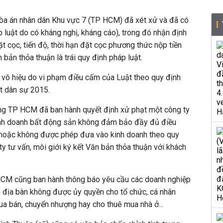
òa án nhân dân Khu vực 7 (TP HCM) đã xét xử và đã có
p luật do có kháng nghị, kháng cáo), trong đó nhận định
ặt cọc, tiến độ, thời hạn đặt cọc phương thức nộp tiền
n bản thỏa thuận là trái quy định pháp luật.
 vô hiệu do vi phạm điều cấm của Luật theo quy định
ật dân sự 2015.
g TP HCM đã ban hành quyết định xử phạt một công ty
 kinh doanh bất động sản không đảm bảo đầy đủ điều
t hoặc không được phép đưa vào kinh doanh theo quy
ty tư vấn, môi giới ký kết Văn bản thỏa thuận với khách
HCM cũng ban hành thông báo yêu cầu các doanh nghiệp
n địa bàn không được ủy quyền cho tổ chức, cá nhân
a bán, chuyển nhượng hay cho thuê mua nhà ở...