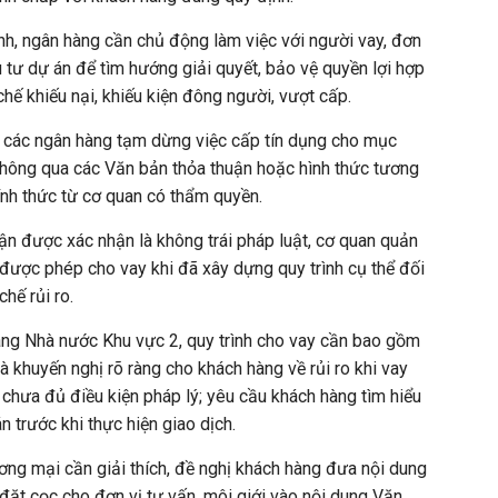
nh, ngân hàng cần chủ động làm việc với người vay, đơn
u tư dự án để tìm hướng giải quyết, bảo vệ quyền lợi hợp
hế khiếu nại, khiếu kiện đông người, vượt cấp.
các ngân hàng tạm dừng việc cấp tín dụng cho mục
 thông qua các Văn bản thỏa thuận hoặc hình thức tương
hính thức từ cơ quan có thẩm quyền.
n được xác nhận là không trái pháp luật, cơ quan quản
 được phép cho vay khi đã xây dựng quy trình cụ thể đối
hế rủi ro.
g Nhà nước Khu vực 2, quy trình cho vay cần bao gồm
 khuyến nghị rõ ràng cho khách hàng về rủi ro khi vay
 chưa đủ điều kiện pháp lý; yêu cầu khách hàng tìm hiểu
n trước khi thực hiện giao dịch.
ơng mại cần giải thích, đề nghị khách hàng đưa nội dung
 đặt cọc cho đơn vị tư vấn, môi giới vào nội dung Văn