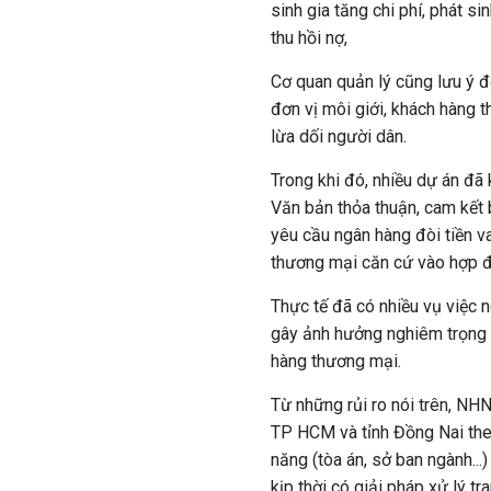
sinh gia tăng chi phí, phát s
thu hồi nợ,
Cơ quan quản lý cũng lưu ý đế
đơn vị môi giới, khách hàng
lừa dối người dân.
Trong khi đó, nhiều dự án đã
Văn bản thỏa thuận, cam kết b
yêu cầu ngân hàng đòi tiền va
thương mại căn cứ vào hợp đ
Thực tế đã có nhiều vụ việc n
gây ảnh hưởng nghiêm trọng đ
hàng thương mại.
Từ những rủi ro nói trên, NH
TP HCM và tỉnh Đồng Nai theo
năng (tòa án, sở ban ngành...
kịp thời có giải pháp xử lý t