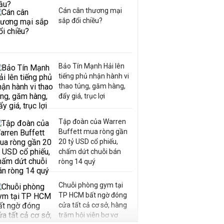
Cán cân thương mại
sắp đổi chiều?
Bảo Tín Mạnh Hải lên
tiếng phủ nhận hành vi
thao túng, găm hàng,
đẩy giá, trục lợi
Tập đoàn của Warren
Buffett mua ròng gần
20 tỷ USD cổ phiếu,
chấm dứt chuỗi bán
ròng 14 quý
Chuỗi phòng gym tại
TP HCM bất ngờ đóng
cửa tất cả cơ sở, hàng
trăm hội viên bơ vơ