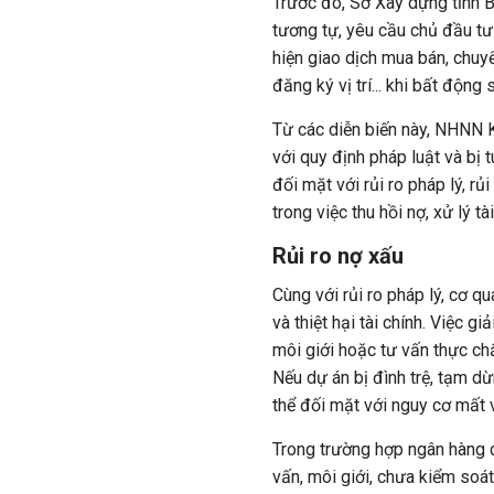
Trước đó, Sở Xây dựng tỉnh B
tương tự, yêu cầu chủ đầu tư
hiện giao dịch mua bán, chuy
đăng ký vị trí... khi bất động
Từ các diễn biến này, NHNN K
với quy định pháp luật và bị
đối mặt với rủi ro pháp lý, rủ
trong việc thu hồi nợ, xử lý t
Rủi ro nợ xấu
Cùng với rủi ro pháp lý, cơ q
và thiệt hại tài chính. Việc g
môi giới hoặc tư vấn thực chấ
Nếu dự án bị đình trệ, tạm d
thể đối mặt với nguy cơ mất 
Trong trường hợp ngân hàng c
vấn, môi giới, chưa kiểm soát