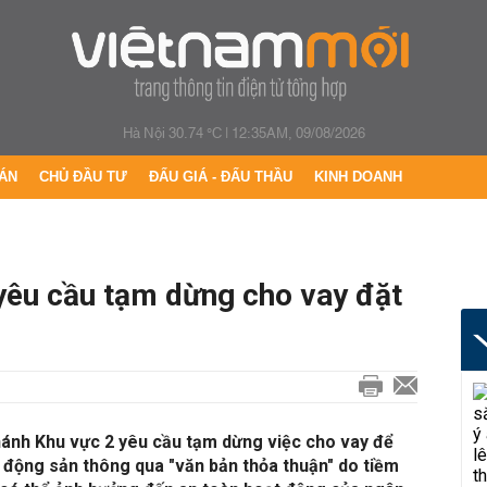
Hà Nội 30.74 °C
|
12:35AM, 09/08/2026
ÁN
CHỦ ĐẦU TƯ
ĐẤU GIÁ - ĐẤU THẦU
KINH DOANH
êu cầu tạm dừng cho vay đặt
ánh Khu vực 2 yêu cầu tạm dừng việc cho vay để
t động sản thông qua "văn bản thỏa thuận" do tiềm