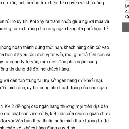
inh nợ xấu, ảnh hưởng trực tiếp đến quyền và khả năng
n rủi ro uy tín. Khi xảy ra tranh chấp giữa người mua và
 thường có xu hướng cho rằng ngân hàng đã phối hợp để
 không hoàn thành đúng thời hạn, khách hàng căn cứ vào
a bên để yêu cầu đơn vị tư vấn, môi giới trả tiền cọc và
y từ công ty tư vấn, môi giới. Còn phía ngân hàng
ồng tín dụng để đòi nợ khách hàng.
gười dân tập trung tại trụ sở ngân hàng để khiếu nại,
ến hình ảnh, uy tín, cũng như hoạt động của các ngân
NN KV 2 đề nghị các ngân hàng thương mại trên địa bàn
 dõi chặt chẽ việc xử lý, kết luận của các cơ quan chức
) đối với Văn bản thỏa thuận hoặc hình thức tương tự để
ranh chấp với khách hàng đúng quy định.