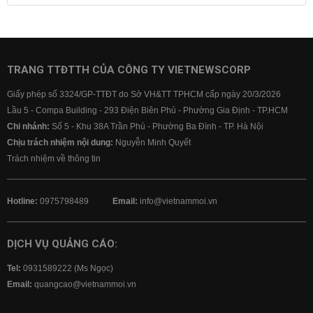
Lãi suất tiết kiệm
Lãi suất tiền gửi
Lãi suất ngân hàng Agribank
Lãi suất ngân hàng Sacombank
Lãi suất ngân hàng BIDV
TRANG TTĐTTH CỦA CÔNG TY VIETNEWSCORP
Lãi suất ngân hàng Vietinbank
Giấy phép số 3324/GP-TTĐT do Sở VH&TT TPHCM cấp ngày 20/3/2026
Lãi suất ngân hàng Vietcombank
Lầu 5 - Compa Building - 293 Điện Biên Phủ - Phường Gia Định - TP.HCM
Chi nhánh:
Số 5 - Khu 38A Trần Phú - Phường Ba Đình - TP. Hà Nội
Chịu trách nhiệm nội dung:
Nguyễn Minh Quyết
Trách nhiệm về thông tin
Hotline:
0975798489
Email:
info@vietnammoi.vn
DỊCH VỤ QUẢNG CÁO:
Tel:
0931589222 (Ms Ngọc)
Email:
quangcao@vietnammoi.vn