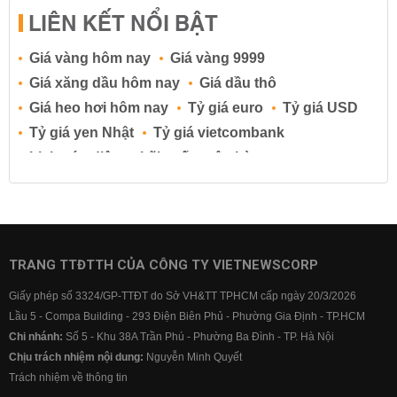
LIÊN KẾT NỔI BẬT
Giá vàng hôm nay
Giá vàng 9999
Giá xăng dầu hôm nay
Giá dầu thô
Giá heo hơi hôm nay
Tỷ giá euro
Tỷ giá USD
Tỷ giá yen Nhật
Tỷ giá vietcombank
Lịch cúp điện
Lãi suất ngân hàng
Lãi suất tiết kiệm
Lãi suất tiền gửi
Lãi suất ngân hàng Agribank
Lãi suất ngân hàng Sacombank
Lãi suất ngân hàng BIDV
TRANG TTĐTTH CỦA CÔNG TY VIETNEWSCORP
Lãi suất ngân hàng Vietinbank
Giấy phép số 3324/GP-TTĐT do Sở VH&TT TPHCM cấp ngày 20/3/2026
Lãi suất ngân hàng Vietcombank
Lầu 5 - Compa Building - 293 Điện Biên Phủ - Phường Gia Định - TP.HCM
Chi nhánh:
Số 5 - Khu 38A Trần Phú - Phường Ba Đình - TP. Hà Nội
Chịu trách nhiệm nội dung:
Nguyễn Minh Quyết
Trách nhiệm về thông tin