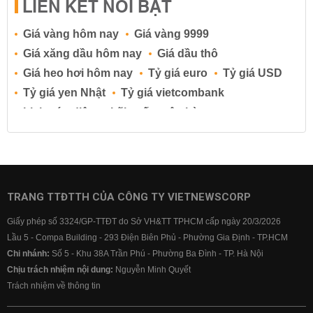
LIÊN KẾT NỔI BẬT
Giá vàng hôm nay
Giá vàng 9999
Giá xăng dầu hôm nay
Giá dầu thô
Giá heo hơi hôm nay
Tỷ giá euro
Tỷ giá USD
Tỷ giá yen Nhật
Tỷ giá vietcombank
Lịch cúp điện
Lãi suất ngân hàng
Lãi suất tiết kiệm
Lãi suất tiền gửi
Lãi suất ngân hàng Agribank
Lãi suất ngân hàng Sacombank
Lãi suất ngân hàng BIDV
TRANG TTĐTTH CỦA CÔNG TY VIETNEWSCORP
Lãi suất ngân hàng Vietinbank
Giấy phép số 3324/GP-TTĐT do Sở VH&TT TPHCM cấp ngày 20/3/2026
Lãi suất ngân hàng Vietcombank
Lầu 5 - Compa Building - 293 Điện Biên Phủ - Phường Gia Định - TP.HCM
Chi nhánh:
Số 5 - Khu 38A Trần Phú - Phường Ba Đình - TP. Hà Nội
Chịu trách nhiệm nội dung:
Nguyễn Minh Quyết
Trách nhiệm về thông tin