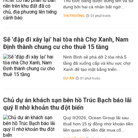
Thủ Đức đang được đứng tên và sử
dụng bởi hai cá nhân bất ngờ...
THỊ TRƯỜNG
01 phút trước
Sẽ 'đập đi xây lại' hai tòa nhà Chợ Xanh, Nam
Định thành chung cư cho thuê 15 tầng
Ninh Bình sẽ phá dỡ 2 tòa nhà 5
tầng đã xuống cấp và khu vực chợ
Xanh để tạo mặt bằng triển...
DỰ ÁN
01 phút trước
Chủ dự án khách sạn bên hồ Trúc Bạch báo lãi
quý II nhờ khoản thu đột biến
Quý II/2026, Ocean Group lãi sau
thuế hơn 15 tỷ đồng nhờ khoản tiền
liên quan đến tiền đặt mua cổ...