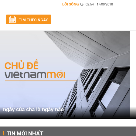
LỐI SỐNG
02:54 | 17/06/2018
TÌM THEO NGÀY
ngày của cha là ngày nào
TIN MỚI NHẤT