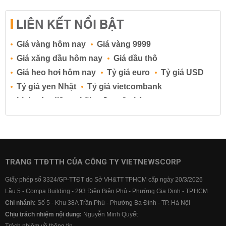
LIÊN KẾT NỔI BẬT
Giá vàng hôm nay
Giá vàng 9999
Giá xăng dầu hôm nay
Giá dầu thô
Giá heo hơi hôm nay
Tỷ giá euro
Tỷ giá USD
Tỷ giá yen Nhật
Tỷ giá vietcombank
Lịch cúp điện
Lãi suất ngân hàng
Lãi suất tiết kiệm
Lãi suất tiền gửi
Lãi suất ngân hàng Agribank
Lãi suất ngân hàng Sacombank
Lãi suất ngân hàng BIDV
TRANG TTĐTTH CỦA CÔNG TY VIETNEWSCORP
Lãi suất ngân hàng Vietinbank
Giấy phép số 3324/GP-TTĐT do Sở VH&TT TPHCM cấp ngày 20/3/2026
Lãi suất ngân hàng Vietcombank
Lầu 5 - Compa Building - 293 Điện Biên Phủ - Phường Gia Định - TP.HCM
Chi nhánh:
Số 5 - Khu 38A Trần Phú - Phường Ba Đình - TP. Hà Nội
Chịu trách nhiệm nội dung:
Nguyễn Minh Quyết