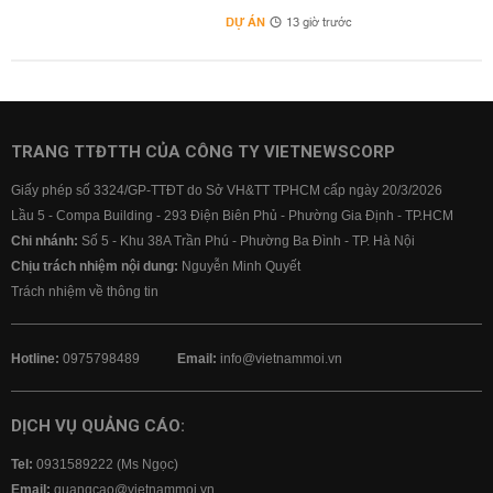
DỰ ÁN
13 giờ trước
TRANG TTĐTTH CỦA CÔNG TY VIETNEWSCORP
Giấy phép số 3324/GP-TTĐT do Sở VH&TT TPHCM cấp ngày 20/3/2026
Lầu 5 - Compa Building - 293 Điện Biên Phủ - Phường Gia Định - TP.HCM
Chi nhánh:
Số 5 - Khu 38A Trần Phú - Phường Ba Đình - TP. Hà Nội
Chịu trách nhiệm nội dung:
Nguyễn Minh Quyết
Trách nhiệm về thông tin
Hotline:
0975798489
Email:
info@vietnammoi.vn
DỊCH VỤ QUẢNG CÁO:
Tel:
0931589222 (Ms Ngọc)
Email:
quangcao@vietnammoi.vn