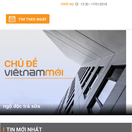
THỜI SỰ
13:30 | 17/01/2018
TÌM THEO NGÀY
ngộ độc trà sữa
TIN MỚI NHẤT