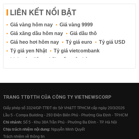
LIÊN KẾT NỔI BẬT
Giá vàng hôm nay
Giá vàng 9999
Giá xăng dầu hôm nay
Giá dầu thô
Giá heo hơi hôm nay
Tỷ giá euro
Tỷ giá USD
Tỷ giá yen Nhật
Tỷ giá vietcombank
Lịch cúp điện
Lãi suất ngân hàng
Lãi suất tiết kiệm
Lãi suất tiền gửi
Lãi suất ngân hàng Agribank
Lãi suất ngân hàng Sacombank
Lãi suất ngân hàng BIDV
TRANG TTĐTTH CỦA CÔNG TY VIETNEWSCORP
Lãi suất ngân hàng Vietinbank
Giấy phép số 3324/GP-TTĐT do Sở VH&TT TPHCM cấp ngày 20/3/2026
Lãi suất ngân hàng Vietcombank
Lầu 5 - Compa Building - 293 Điện Biên Phủ - Phường Gia Định - TP.HCM
Chi nhánh:
Số 5 - Khu 38A Trần Phú - Phường Ba Đình - TP. Hà Nội
Chịu trách nhiệm nội dung:
Nguyễn Minh Quyết
Trách nhiệm về thông tin