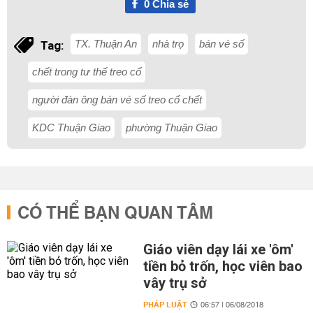
0
Chia sẻ
TX. Thuận An
nhà trọ
bán vé số
Tag:
chết trong tư thế treo cổ
người đàn ông bán vé số treo cổ chết
KDC Thuận Giao
phường Thuận Giao
CÓ THỂ BẠN QUAN TÂM
Giáo viên dạy lái xe 'ôm'
tiền bỏ trốn, học viên bao
vây trụ sở
PHÁP LUẬT
06:57 | 06/08/2018