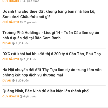
QUY HOẠCH
45 phút trước
Doanh thu cho thuê đất không bằng bán nhà liền kề,
Sonadezi Châu Đức nói gì?
CHỦ ĐẦU TƯ
01 giờ trước
Trường Phú Holdings - Licogi 14 - Toàn Cầu làm dự án
nhà ở quân đội tại Bắc Cam Ranh
DỰ ÁN
4 giờ trước
DXG rút khỏi hai khu đô thị 6.200 tỷ ở Cần Thơ, Phú Thọ
CHỦ ĐẦU TƯ
5 giờ trước
Hà Nội chuyển đổi đất Tây Tựu làm dự án trung tâm văn
phòng kết hợp dịch vụ thương mại
DỰ ÁN
5 giờ trước
Quảng Ninh, Bắc Ninh đủ điều kiện lên thành phố
QUY HOẠCH
6 giờ trước