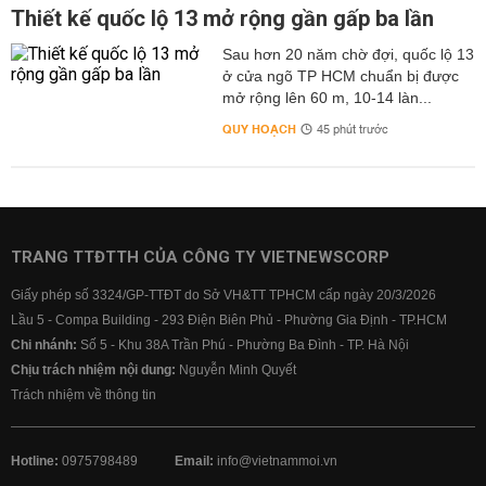
Thiết kế quốc lộ 13 mở rộng gần gấp ba lần
Sau hơn 20 năm chờ đợi, quốc lộ 13
ở cửa ngõ TP HCM chuẩn bị được
mở rộng lên 60 m, 10-14 làn...
QUY HOẠCH
45 phút trước
TRANG TTĐTTH CỦA CÔNG TY VIETNEWSCORP
Giấy phép số 3324/GP-TTĐT do Sở VH&TT TPHCM cấp ngày 20/3/2026
Lầu 5 - Compa Building - 293 Điện Biên Phủ - Phường Gia Định - TP.HCM
Chi nhánh:
Số 5 - Khu 38A Trần Phú - Phường Ba Đình - TP. Hà Nội
Chịu trách nhiệm nội dung:
Nguyễn Minh Quyết
Trách nhiệm về thông tin
Hotline:
0975798489
Email:
info@vietnammoi.vn