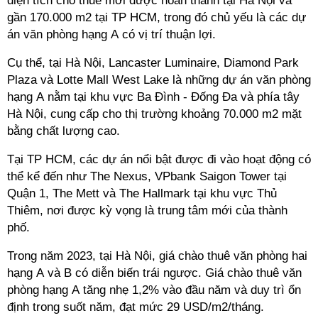
diện tích cho thuê mới được hoàn thành tại Hà Nội và
gần 170.000 m2 tại TP HCM, trong đó chủ yếu là các dự
án văn phòng hạng A có vị trí thuận lợi.
Cụ thể, tại Hà Nội, Lancaster Luminaire, Diamond Park
Plaza và Lotte Mall West Lake là những dự án văn phòng
hạng A nằm tại khu vực Ba Đình - Đống Đa và phía tây
Hà Nội, cung cấp cho thị trường khoảng 70.000 m2 mặt
bằng chất lượng cao.
Tại TP HCM, các dự án nổi bật được đi vào hoạt động có
thể kể đến như The Nexus, VPbank Saigon Tower tại
Quận 1, The Mett và The Hallmark tại khu vực Thủ
Thiêm, nơi được kỳ vọng là trung tâm mới của thành
phố.
Trong năm 2023, tại Hà Nội, giá chào thuê văn phòng hai
hạng A và B có diễn biến trái ngược. Giá chào thuê văn
phòng hạng A tăng nhẹ 1,2% vào đầu năm và duy trì ổn
định trong suốt năm, đạt mức 29 USD/m2/tháng.