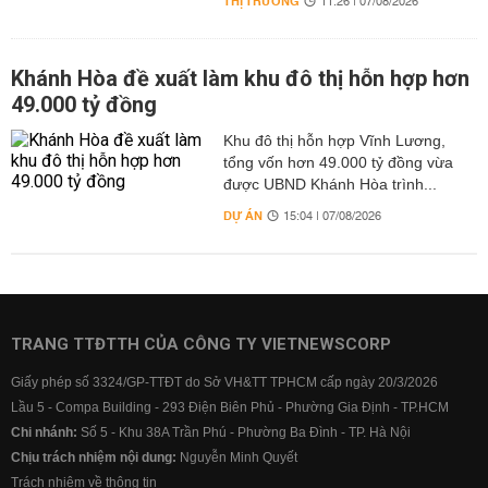
THỊ TRƯỜNG
11:26 | 07/08/2026
Khánh Hòa đề xuất làm khu đô thị hỗn hợp hơn
49.000 tỷ đồng
Khu đô thị hỗn hợp Vĩnh Lương,
tổng vốn hơn 49.000 tỷ đồng vừa
được UBND Khánh Hòa trình...
DỰ ÁN
15:04 | 07/08/2026
TRANG TTĐTTH CỦA CÔNG TY VIETNEWSCORP
Giấy phép số 3324/GP-TTĐT do Sở VH&TT TPHCM cấp ngày 20/3/2026
Lầu 5 - Compa Building - 293 Điện Biên Phủ - Phường Gia Định - TP.HCM
Chi nhánh:
Số 5 - Khu 38A Trần Phú - Phường Ba Đình - TP. Hà Nội
Chịu trách nhiệm nội dung:
Nguyễn Minh Quyết
Trách nhiệm về thông tin