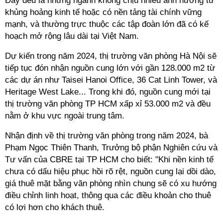
Đây đều là những ngành không chịu nhiều ảnh hưởng từ
khủng hoảng kinh tế hoặc có nền tảng tài chính vững
mạnh, và thường trực thuộc các tập đoàn lớn đã có kế
hoạch mở rộng lâu dài tại Việt Nam.
Dự kiến trong năm 2024, thị trường văn phòng Hà Nội sẽ
tiếp tục đón nhận nguồn cung lớn với gần 128.000 m2 từ
các dự án như Taisei Hanoi Office, 36 Cat Linh Tower, và
Heritage West Lake... Trong khi đó, nguồn cung mới tại
thị trường văn phòng TP HCM xấp xỉ 53.000 m2 và đều
nằm ở khu vực ngoài trung tâm.
Nhận định về thị trường văn phòng trong năm 2024, bà
Phạm Ngọc Thiên Thanh, Trưởng bộ phận Nghiên cứu và
Tư vấn của CBRE tại TP HCM cho biết: "Khi nền kinh tế
chưa có dấu hiệu phục hồi rõ rệt, nguồn cung lại dồi dào,
giá thuê mặt bằng văn phòng nhìn chung sẽ có xu hướng
điều chỉnh linh hoạt, thông qua các điều khoản cho thuê
có lợi hơn cho khách thuê.