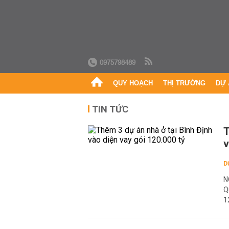
0975798489
QUY HOẠCH
THỊ TRƯỜNG
DỰ 
TIN TỨC
T
v
D
N
Q
1