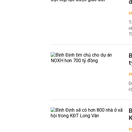
đ
D
T
n
T
B
t
D
D
r
B
D