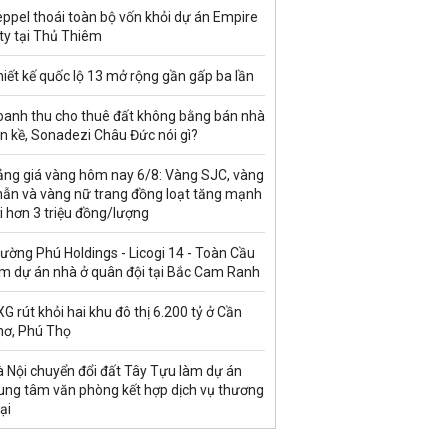
ppel thoái toàn bộ vốn khỏi dự án Empire
ty tại Thủ Thiêm
iết kế quốc lộ 13 mở rộng gần gấp ba lần
oanh thu cho thuê đất không bằng bán nhà
ền kề, Sonadezi Châu Đức nói gì?
ảng giá vàng hôm nay 6/8: Vàng SJC, vàng
hẫn và vàng nữ trang đồng loạt tăng mạnh
i hơn 3 triệu đồng/lượng
ường Phú Holdings - Licogi 14 - Toàn Cầu
àm dự án nhà ở quân đội tại Bắc Cam Ranh
G rút khỏi hai khu đô thị 6.200 tỷ ở Cần
hơ, Phú Thọ
à Nội chuyển đổi đất Tây Tựu làm dự án
rung tâm văn phòng kết hợp dịch vụ thương
ại