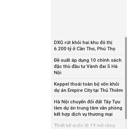
DXG rút khỏi hai khu đô thị
6.200 tỷ ở Cần Thơ, Phú Thọ
Đề xuất áp dụng 10 chính sách
đặc thù đầu tư Vành đai 5 Hà
Nội
Keppel thoái toàn bộ vốn khỏi
dự án Empire City tại Thủ Thiêm
Hà Nội chuyển đổi đất Tây Tựu
làm dự án trung tâm văn phòng
kết hợp dịch vụ thương mại
Thiết kế quốc lộ 13 mở rộng
gần gấp ba lần