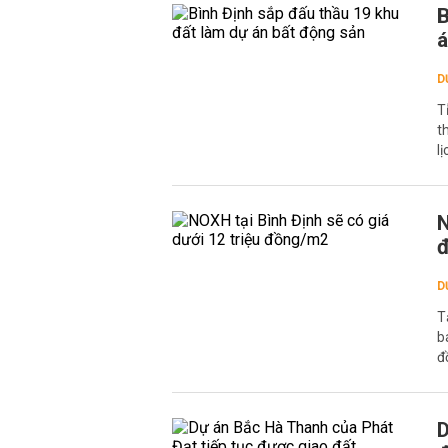
B
á
D
T
t
l
N
D
T
b
đ
D