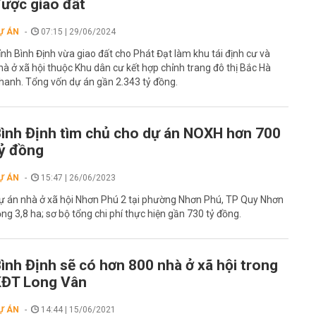
ược giao đất
Ự ÁN
07:15 | 29/06/2024
ỉnh Bình Định vừa giao đất cho Phát Đạt làm khu tái định cư và
hà ở xã hội thuộc Khu dân cư kết hợp chỉnh trang đô thị Bắc Hà
hanh. Tổng vốn dự án gần 2.343 tỷ đồng.
ình Định tìm chủ cho dự án NOXH hơn 700
ỷ đồng
Ự ÁN
15:47 | 26/06/2023
ự án nhà ở xã hội Nhơn Phú 2 tại phường Nhơn Phú, TP Quy Nhơn
ộng 3,8 ha; sơ bộ tổng chi phí thực hiện gần 730 tỷ đồng.
ình Định sẽ có hơn 800 nhà ở xã hội trong
KĐT Long Vân
Ự ÁN
14:44 | 15/06/2021