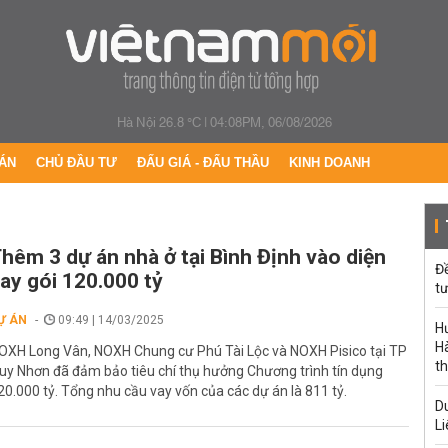
Hà Nội 26.8 °C
|
04:08PM, 06/08/2026
ÁN
CHỦ ĐẦU TƯ
ĐẤU GIÁ - ĐẤU THẦU
KINH DOANH
hêm 3 dự án nhà ở tại Bình Định vào diện
Đ
ay gói 120.000 tỷ
tư
Ự ÁN
09:49 | 14/03/2025
H
Hà
OXH Long Vân, NOXH Chung cư Phú Tài Lộc và NOXH Pisico tại TP
th
uy Nhơn đã đảm bảo tiêu chí thụ hưởng Chương trình tín dụng
20.000 tỷ. Tổng nhu cầu vay vốn của các dự án là 811 tỷ.
Du
Li