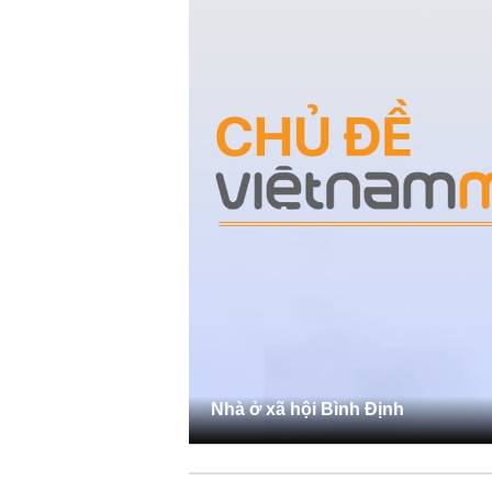
Nhà ở xã hội Bình Định