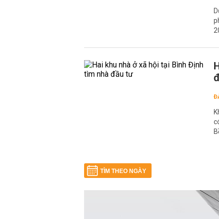
D
p
2
H
đ
Đ
K
c
B
TÌM THEO NGÀY