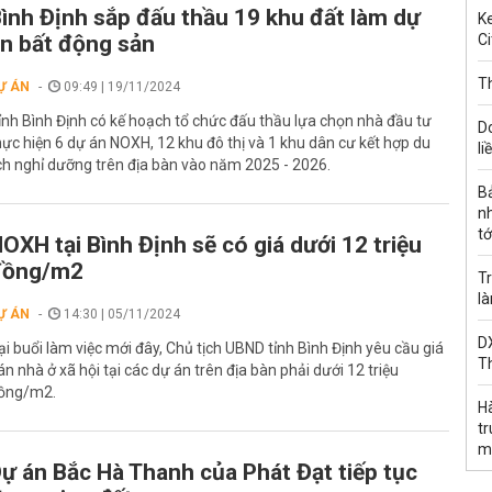
ình Định sắp đấu thầu 19 khu đất làm dự
Ke
n bất động sản
Ci
Th
Ự ÁN
09:49 | 19/11/2024
ỉnh Bình Định có kế hoạch tổ chức đấu thầu lựa chọn nhà đầu tư
D
hực hiện 6 dự án NOXH, 12 khu đô thị và 1 khu dân cư kết hợp du
li
ịch nghỉ dưỡng trên địa bàn vào năm 2025 - 2026.
B
n
tớ
OXH tại Bình Định sẽ có giá dưới 12 triệu
đồng/m2
Tr
l
Ự ÁN
14:30 | 05/11/2024
DX
ại buổi làm việc mới đây, Chủ tịch UBND tỉnh Bình Định yêu cầu giá
T
án nhà ở xã hội tại các dự án trên địa bàn phải dưới 12 triệu
ồng/m2.
H
t
m
ự án Bắc Hà Thanh của Phát Đạt tiếp tục