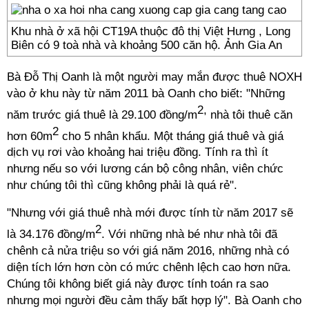
Khu nhà ở xã hội CT19A thuộc đô thị Việt Hưng , Long
Biên có 9 toà nhà và khoảng 500 căn hộ. Ảnh Gia An
Bà Đỗ Thị Oanh là một người may mắn được thuê NOXH
vào ở khu này từ năm 2011 bà Oanh cho biết: "Những
2,
năm trước giá thuê là 29.100 đồng/m
nhà tôi thuê căn
2
hơn 60m
cho 5 nhân khẩu. Một tháng giá thuê và giá
dịch vụ rơi vào khoảng hai triệu đồng. Tính ra thì ít
nhưng nếu so với lương cán bộ công nhân, viên chức
như chúng tôi thì cũng không phải là quá rẻ".
"Nhưng với giá thuê nhà mới được tính từ năm 2017 sẽ
2
là 34.176 đồng/m
. Với những nhà bé như nhà tôi đã
chênh cả nửa triệu so với giá năm 2016, những nhà có
diện tích lớn hơn còn có mức chênh lệch cao hơn nữa.
Chúng tôi không biết giá này được tính toán ra sao
nhưng mọi người đều cảm thấy bất hợp lý". Bà Oanh cho