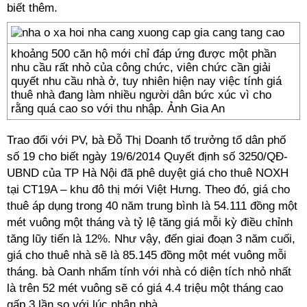
biết thêm.
khoảng 500 căn hộ mới chỉ đáp ứng được một phần
nhu cầu rất nhỏ của công chức, viên chức cần giải
quyết nhu cầu nhà ở, tuy nhiên hiện nay việc tính giá
thuê nhà đang làm nhiều người dân bức xúc vì cho
rằng quá cao so với thu nhập. Ảnh Gia An
Trao đổi với PV, bà Đỗ Thị Doanh tổ trưởng tổ dân phố
số 19 cho biết ngày 19/6/2014 Quyết định số 3250/QĐ-
UBND của TP Hà Nội đã phê duyệt giá cho thuê NOXH
tại CT19A – khu đô thị mới Việt Hưng. Theo đó, giá cho
thuê áp dụng trong 40 năm trung bình là 54.111 đồng một
mét vuông một tháng và tỷ lệ tăng giá mỗi kỳ điều chỉnh
tăng lũy tiến là 12%. Như vậy, đến giai đoạn 3 năm cuối,
giá cho thuê nhà sẽ là 85.145 đồng một mét vuông mỗi
tháng. bà Oanh nhẩm tính với nhà có diện tích nhỏ nhất
là trên 52 mét vuông sẽ có giá 4.4 triệu một tháng cao
gấp 3 lần so với lúc nhận nhà.