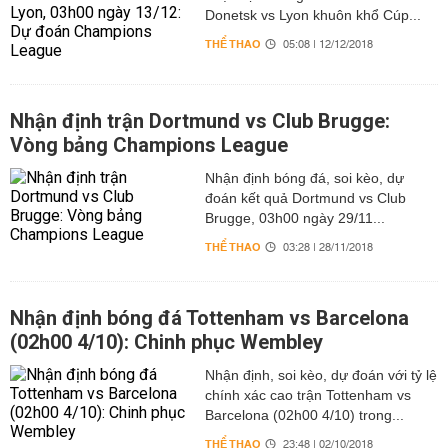
Donetsk vs Lyon khuôn khổ Cúp...
THỂ THAO
05:08 | 12/12/2018
Nhận định trận Dortmund vs Club Brugge:
Vòng bảng Champions League
Nhận định bóng đá, soi kèo, dự
đoán kết quả Dortmund vs Club
Brugge, 03h00 ngày 29/11...
THỂ THAO
03:28 | 28/11/2018
Nhận định bóng đá Tottenham vs Barcelona
(02h00 4/10): Chinh phục Wembley
Nhận định, soi kèo, dự đoán với tỷ lệ
chính xác cao trận Tottenham vs
Barcelona (02h00 4/10) trong...
THỂ THAO
23:48 | 02/10/2018