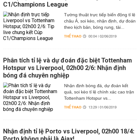
C1/Champions League
Tường thuật trực tiếp biến động tỉ lệ
châu Á, soi kèo, nhận định, dự đoán
theo kịch bản, bóng rung, tài...
THỂ THAO
00:04 | 02/06/2019
Phân tích tỉ lệ và dự đoán đặc biệt Tottenham
Hotspur vs Liverpool, 02h00 2/6: Nhận định
bóng đá chuyên nghiệp
Nhận định bóng đá, dự đoán kết
quả, soi kèo tỉ lệ chính xác cao trận
Tottenham Hotspur vs...
THỂ THAO
13:29 | 01/06/2019
Nhận định tỉ lệ Porto vs Liverpool, 02h00 18/4:
Porto không phải là Ajax!