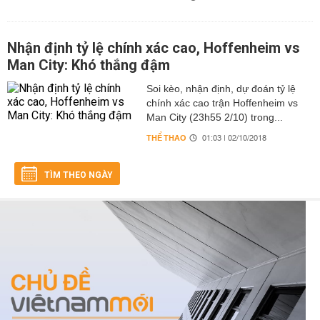
Nhận định tỷ lệ chính xác cao, Hoffenheim vs
Man City: Khó thắng đậm
Soi kèo, nhận định, dự đoán tỷ lệ
chính xác cao trận Hoffenheim vs
Man City (23h55 2/10) trong...
THỂ THAO
01:03 | 02/10/2018
TÌM THEO NGÀY