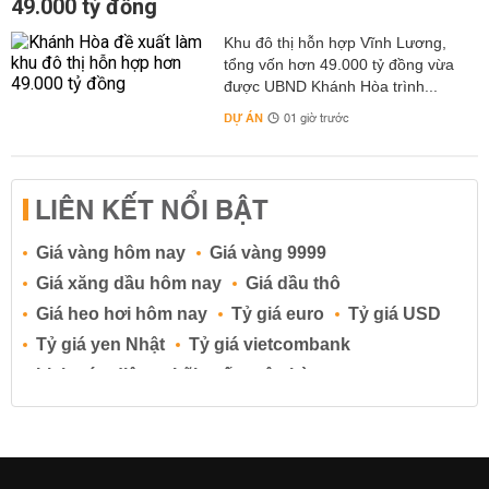
49.000 tỷ đồng
Khu đô thị hỗn hợp Vĩnh Lương,
tổng vốn hơn 49.000 tỷ đồng vừa
được UBND Khánh Hòa trình...
DỰ ÁN
01 giờ trước
LIÊN KẾT NỔI BẬT
Giá vàng hôm nay
Giá vàng 9999
Giá xăng dầu hôm nay
Giá dầu thô
Giá heo hơi hôm nay
Tỷ giá euro
Tỷ giá USD
Tỷ giá yen Nhật
Tỷ giá vietcombank
Lịch cúp điện
Lãi suất ngân hàng
Lãi suất tiết kiệm
Lãi suất tiền gửi
Lãi suất ngân hàng Agribank
Lãi suất ngân hàng Sacombank