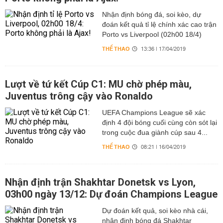
Nhận định bóng đá, soi kèo, dự
đoán kết quả tỉ lệ chính xác cao trận
Porto vs Liverpool (02h00 18/4)
THỂ THAO
13:36 | 17/04/2019
Lượt về tứ kết Cúp C1: MU chờ phép màu,
Juventus trông cậy vào Ronaldo
UEFA Champions League sẽ xác
định 4 đội bóng cuối cùng còn sót lại
trong cuộc đua giành cúp sau 4...
THỂ THAO
08:21 | 16/04/2019
Nhận định trận Shakhtar Donetsk vs Lyon,
03h00 ngày 13/12: Dự đoán Champions League
Dự đoán kết quả, soi kèo nhà cái,
nhận định bóng đá Shakhtar