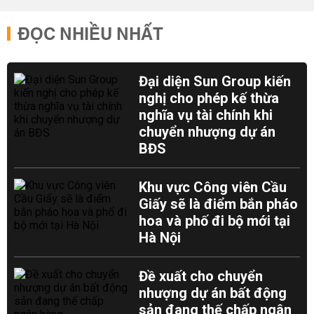
ĐỌC NHIỀU NHẤT
Đại diện Sun Group kiến
nghị cho phép kế thừa
nghĩa vụ tài chính khi
chuyển nhượng dự án
BĐS
Khu vực Công viên Cầu
Giấy sẽ là điểm bắn pháo
hoa và phố đi bộ mới tại
Hà Nội
Đề xuất cho chuyển
nhượng dự án bất động
sản đang thế chấp ngân