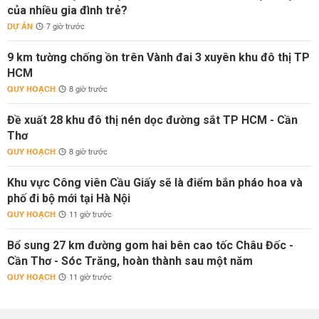
của nhiều gia đình trẻ?
DỰ ÁN
7 giờ trước
9 km tường chống ồn trên Vành đai 3 xuyên khu đô thị TP
HCM
QUY HOẠCH
8 giờ trước
Đề xuất 28 khu đô thị nén dọc đường sắt TP HCM - Cần
Thơ
QUY HOẠCH
8 giờ trước
Khu vực Công viên Cầu Giấy sẽ là điểm bắn pháo hoa và
phố đi bộ mới tại Hà Nội
QUY HOẠCH
11 giờ trước
Bổ sung 27 km đường gom hai bên cao tốc Châu Đốc -
Cần Thơ - Sóc Trăng, hoàn thành sau một năm
QUY HOẠCH
11 giờ trước