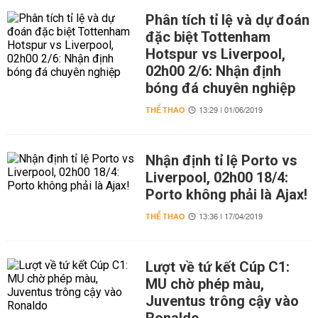
Phân tích tỉ lệ và dự đoán
đặc biệt Tottenham
Hotspur vs Liverpool,
02h00 2/6: Nhận định
bóng đá chuyên nghiệp
THỂ THAO
13:29 | 01/06/2019
Nhận định tỉ lệ Porto vs
Liverpool, 02h00 18/4:
Porto không phải là Ajax!
THỂ THAO
13:36 | 17/04/2019
Lượt về tứ kết Cúp C1:
MU chờ phép màu,
Juventus trông cậy vào