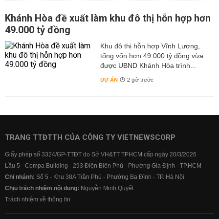
Khánh Hòa đề xuất làm khu đô thị hỗn hợp hơn
49.000 tỷ đồng
Khu đô thị hỗn hợp Vĩnh Lương,
tổng vốn hơn 49.000 tỷ đồng vừa
được UBND Khánh Hòa trình...
DỰ ÁN
2 giờ trước
TRANG TTĐTTH CỦA CÔNG TY VIETNEWSCORP
Giấy phép số 3324/GP-TTĐT do Sở VH&TT TPHCM cấp ngày 20/3/2026
Lầu 5 - Compa Building - 293 Điện Biên Phủ - Phường Gia Định - TP.HCM
Chi nhánh:
Số 5 - Khu 38A Trần Phú - Phường Ba Đình - TP. Hà Nội
Chịu trách nhiệm nội dung:
Nguyễn Minh Quyết
Trách nhiệm về thông tin