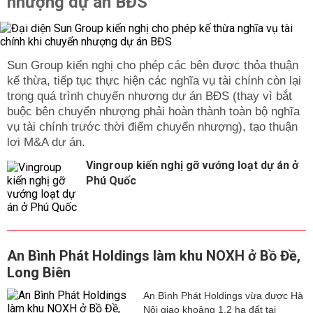
nhượng dự án BĐS
Sun Group kiến nghị cho phép các bên được thỏa thuận
kế thừa, tiếp tục thực hiện các nghĩa vụ tài chính còn lại
trong quá trình chuyển nhượng dự án BĐS (thay vì bắt
buộc bên chuyển nhượng phải hoàn thành toàn bộ nghĩa
vụ tài chính trước thời điểm chuyển nhượng), tạo thuận
lợi M&A dự án.
Vingroup kiến nghị gỡ vướng loạt dự án ở
Phú Quốc
An Bình Phát Holdings làm khu NOXH ở Bồ Đề,
Long Biên
An Bình Phát Holdings vừa được Hà
Nội giao khoảng 1,2 ha đất tại