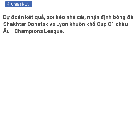
Chia sẻ
15
Dự đoán kết quả, soi kèo nhà cái, nhận định bóng đá
Shakhtar Donetsk vs Lyon khuôn khổ Cúp C1 châu
Âu - Champions League.