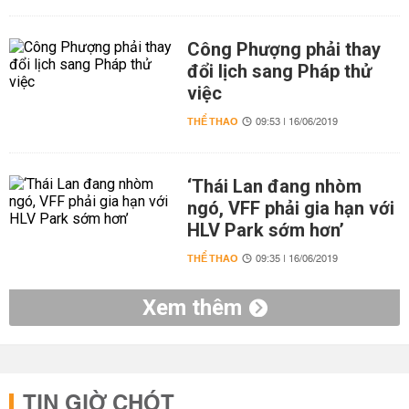
Công Phượng phải thay
đổi lịch sang Pháp thử
việc
THỂ THAO
09:53 | 16/06/2019
‘Thái Lan đang nhòm
ngó, VFF phải gia hạn với
HLV Park sớm hơn’
THỂ THAO
09:35 | 16/06/2019
Xem thêm
TIN GIỜ CHÓT