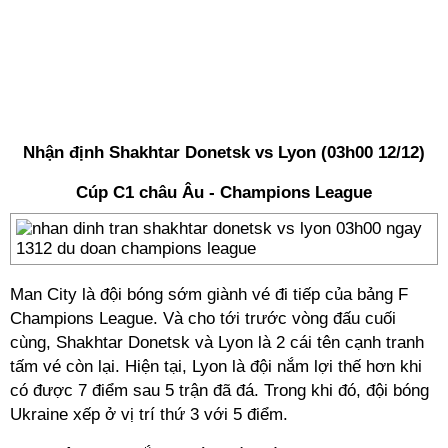
Nhận định Shakhtar Donetsk vs Lyon (03h00 12/12)
Cúp C1 châu Âu - Champions League
Man City là đội bóng sớm giành vé đi tiếp của bảng F
Champions League. Và cho tới trước vòng đấu cuối
cùng, Shakhtar Donetsk và Lyon là 2 cái tên cạnh tranh
tấm vé còn lại. Hiện tại, Lyon là đội nắm lợi thế hơn khi
có được 7 điểm sau 5 trận đã đá. Trong khi đó, đội bóng
Ukraine xếp ở vị trí thứ 3 với 5 điểm.