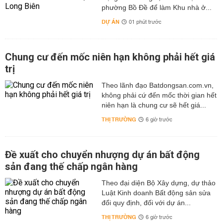
phường Bồ Đề để làm Khu nhà ở...
DỰ ÁN
01 phút trước
Chung cư đến mốc niên hạn không phải hết giá
trị
Theo lãnh đạo Batdongsan.com.vn,
không phải cứ đến mốc thời gian hết
niên hạn là chung cư sẽ hết giá...
THỊ TRƯỜNG
6 giờ trước
Đề xuất cho chuyển nhượng dự án bất động
sản đang thế chấp ngân hàng
Theo đại diện Bộ Xây dựng, dự thảo
Luật Kinh doanh Bất động sản sửa
đổi quy định, đối với dự án...
THỊ TRƯỜNG
6 giờ trước