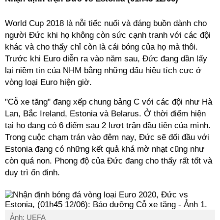
World Cup 2018 là nỗi tiếc nuối và đáng buồn dành cho
người Đức khi họ không còn sức cạnh tranh với các đội
khác và cho thấy chỉ còn là cái bóng của họ mà thôi.
Trước khi Euro diễn ra vào năm sau, Đức đang dần lấy
lại niềm tin của NHM bằng những dấu hiệu tích cực ở
vòng loại Euro hiện giờ.
"Cỗ xe tăng" đang xếp chung bảng C với các đội như Hà
Lan, Bắc Ireland, Estonia và Belarus. Ở thời điểm hiện
tại họ đang có 6 điểm sau 2 lượt trận đầu tiên của mình.
Trong cuộc chạm trán vào đêm nay, Đức sẽ đối đầu với
Estonia đang có những kết quả khá mờ nhạt cũng như
còn quá non. Phong độ của Đức đang cho thấy rất tốt và
duy trì ổn định.
Ảnh: UEFA