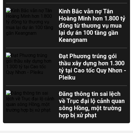
Kinh Bắc vẫn nợ Tân
Hoàng Minh hơn 1.800 tỷ
đồng từ thương vụ mua
lại dự án 100 tầng gần
Keangnam
Đạt Phương trúng gói
thầu xây dựng hơn 1.300
tỷ tại Cao tốc Quy Nhơn -
Pleiku
Đăng thông tin sai lệch
về Trục đại lộ cảnh quan
sông Hồng, một trường
hợp bị xử phạt