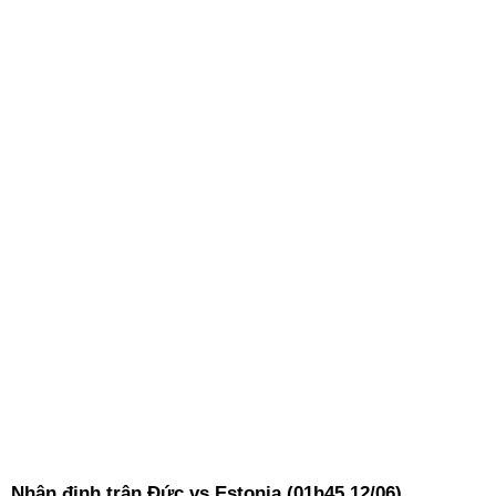
Nhận định trận Đức vs Estonia (01h45 12/06)