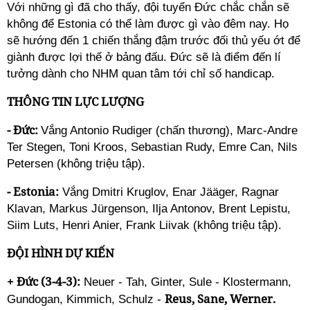
Với những gì đã cho thấy, đội tuyển Đức chắc chắn sẽ
không để Estonia có thể làm được gì vào đêm nay. Họ
sẽ hướng đến 1 chiến thắng đậm trước đối thủ yếu ớt để
giành được lợi thế ở bảng đấu. Đức sẽ là điểm đến lí
tưởng dành cho NHM quan tâm tới chỉ số handicap.
THÔNG TIN LỰC LƯỢNG
- Đức:
Vắng Antonio Rudiger (chấn thương), Marc-Andre
Ter Stegen, Toni Kroos, Sebastian Rudy, Emre Can, Nils
Petersen (không triệu tập).
- Estonia:
Vắng Dmitri Kruglov, Enar Jääger, Ragnar
Klavan, Markus Jürgenson, Ilja Antonov, Brent Lepistu,
Siim Luts, Henri Anier, Frank Liivak (không triệu tập).
ĐỘI HÌNH DỰ KIẾN
+ Đức (3-4-3):
Neuer - Tah, Ginter, Sule - Klostermann,
Reus, Sane, Werner.
Gundogan, Kimmich, Schulz -