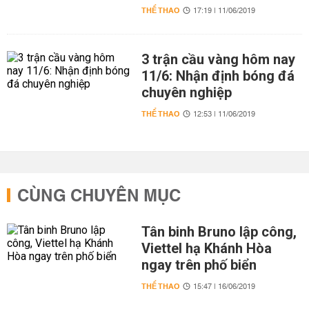
THỂ THAO
17:19 | 11/06/2019
3 trận cầu vàng hôm nay
11/6: Nhận định bóng đá
chuyên nghiệp
THỂ THAO
12:53 | 11/06/2019
CÙNG CHUYÊN MỤC
Tân binh Bruno lập công,
Viettel hạ Khánh Hòa
ngay trên phố biển
THỂ THAO
15:47 | 16/06/2019