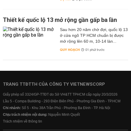
Thiết kế quốc lộ 13 mở rộng gần gấp ba lần
Sau hơn 20 năm chờ đợi, quốc lộ 13
ở cửa ngõ TP HCM chuẩn bị được
mở rộng lên 60 m, 10-14 làn...
QUY HOẠCH
01 phút trước
TRANG TTĐTTH CỦA CÔNG TY VIETNEWSCORP
Giấy phép số 3324/GP-TTĐT do Sở VH&TT TPHCM cấp ngày 20/3/2026
Lầu 5 - Compa Building - 293 Điện Biên Phủ - Phường Gia Định - TP.HCM
Chi nhánh:
Số 5 - Khu 38A Trần Phú - Phường Ba Đình - TP. Hà Nội
Chịu trách nhiệm nội dung:
Nguyễn Minh Quyết
Trách nhiệm về thông tin