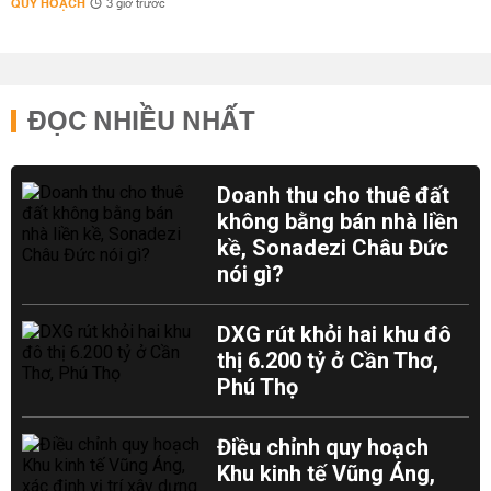
QUY HOẠCH
3 giờ trước
ĐỌC NHIỀU NHẤT
Doanh thu cho thuê đất
không bằng bán nhà liền
kề, Sonadezi Châu Đức
nói gì?
DXG rút khỏi hai khu đô
thị 6.200 tỷ ở Cần Thơ,
Phú Thọ
Điều chỉnh quy hoạch
Khu kinh tế Vũng Áng,