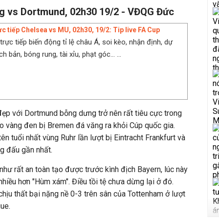
g vs Dortmund, 02h30 19/2 - VĐQG Đức
ực tiếp Chelsea vs MU, 02h30, 19/2: Tip live FA Cup
rực tiếp biến động tỉ lệ châu Á, soi kèo, nhận định, dự
 bản, bóng rung, tài xỉu, phạt góc... ...
đẹp với Dortmund bỗng dưng trở nên rất tiêu cực trong
áo vàng đen bị Bremen đá văng ra khỏi Cúp quốc gia.
ên tuổi nhất vùng Ruhr lần lượt bị Eintracht Frankfurt và
g đấu gần nhất.
như rất an toàn tạo được trước kình địch Bayern, lúc này
hiều hơn "Hùm xám". Điều tồi tệ chưa dừng lại ở đó.
chịu thất bại nặng nề 0-3 trên sân của Tottenham ở lượt
ue.