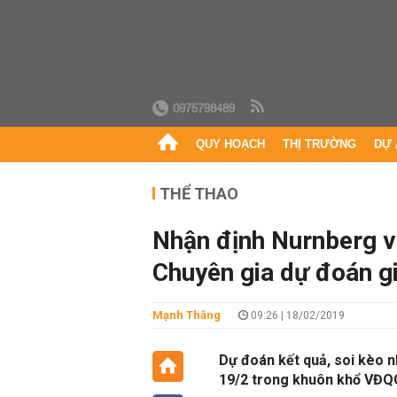
0975798489
QUY HOẠCH
THỊ TRƯỜNG
DỰ 
THỂ THAO
Nhận định Nurnberg v
Chuyên gia dự đoán g
Mạnh Thắng
09:26 | 18/02/2019
Dự đoán kết quả, soi kèo 
19/2 trong khuôn khổ VĐQ