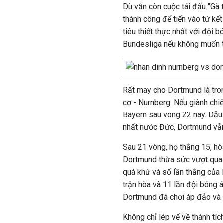
Dù vẫn còn cuộc tái đấu "Gà
thành công để tiến vào tứ kết
tiêu thiết thực nhất với đội b
Bundesliga nếu không muốn t
Rất may cho Dortmund là tron
cơ - Nurnberg. Nếu giành chi
Bayern sau vòng 22 này. Dẫu
nhất nước Đức, Dortmund vẫn 
Sau 21 vòng, họ thắng 15, hòa
Dortmund thừa sức vượt qua 
quá khứ và số lần thắng của N
trận hòa và 11 lần đội bóng á
Dortmund đã chơi áp đảo và 
Không chỉ lép vế về thành tí