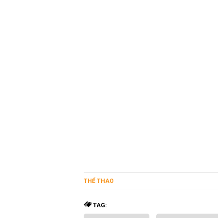
*
Nurnberg vs Dortmund, n
vs Dortmund, dự đoán Nurn
xỉu Nurnberg vs Dortmund,
plus, tip bóng đá mỗi ngày,
Dortmund, link xem Nurnbe
Dortmund, kênh xem Nurnb
Dortmund, kết quả Nurnber
tip bóng đá uy tín
THỂ THAO
TAG: