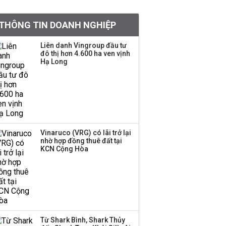
Việt Nam muốn phát
THÔNG TIN DOANH NGHIỆP
triển quỹ hưu trí: Từ tiết
kiệm gia đình thành
Liên danh Vingroup đầu tư
nguồn cấp vốn dài hạn
đô thị hơn 4.600 ha ven vịnh
và kinh nghiệm từ
Hạ Long
Malaysia
Quy mô quỹ PYN Elite
giảm hơn 2.100 tỷ đồng
sau tháng 7 ‘tồi tệ’
Vinaruco (VRG) có lãi trở lại
nhờ hợp đồng thuê đất tại
Iran xem xét cấm tàu
KCN Cộng Hòa
Mỹ qua eo biển
Hormuz, giá dầu bật
tăng trở lại
Thành viên HĐQT
VPBankS xin từ nhiệm
Từ Shark Bình, Shark Thủy