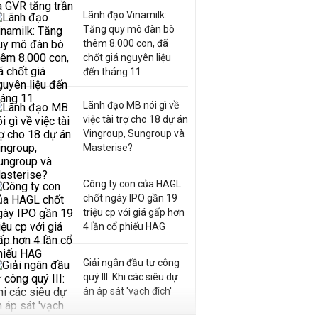
Lãnh đạo Vinamilk:
Tăng quy mô đàn bò
thêm 8.000 con, đã
chốt giá nguyên liệu
đến tháng 11
Lãnh đạo MB nói gì về
việc tài trợ cho 18 dự án
Vingroup, Sungroup và
Masterise?
Công ty con của HAGL
chốt ngày IPO gần 19
triệu cp với giá gấp hơn
4 lần cổ phiếu HAG
Giải ngân đầu tư công
quý III: Khi các siêu dự
án áp sát 'vạch đích'