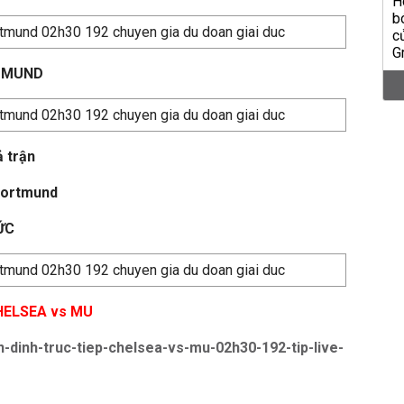
RTMUND
 trận
Dortmund
ỨC
HELSEA vs MU
n-dinh-truc-tiep-chelsea-vs-mu-02h30-192-tip-live-