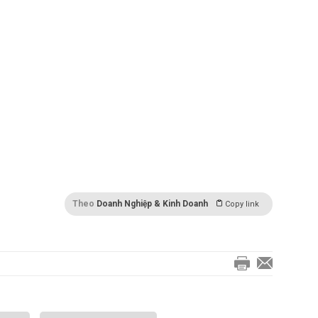
hận định Nurnberg vs Dortmund, soi kèo Nurnberg
berg vs Dortmund, tỉ lệ Nurnberg vs Dortmund, tài
 tip bóng đá chính xác hôm nay, kèo thơm, soi kèo
 link vào 7m, link vào 12bet, trực tiếp Nurnberg vs
rg vs Dortmund, xem trực tiếp Nurnberg vs
erg vs Dortmund, trực tiếp bóng đá Nurnberg vs
g vs Dortmund, tỉ số Nurnberg vs Dortmund, trang
Theo
Doanh Nghiệp & Kinh Doanh
Copy link