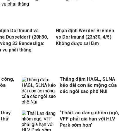
định Dortmund vs
Nhận định Werder Bremen
na Dusseldorf (20h30,
vs Dortmund (23h30, 4/5):
 vòng 33 Bundesliga:
Không được sai lầm
 vụ phải thắng
 công,
Thắng đậm HAGL, SLNA
Hòa
kéo dài cơn ác mộng của
n
các ngôi sao phố Núi
 thay
‘Thái Lan đang nhòm ngó,
 thử
VFF phải gia hạn với HLV
Park sớm hơn’