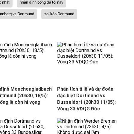
c nhất
nhận định bóng đá tối nay
urnberg vs Dortmund
soi kèo Dortmund
 định Monchengladbach
Phân tích tỉ lệ và dự đoán
rtmund (20h30, 18/5):
đặc biệt Dortmund vs
ống là còn hi vọng
Dusseldorf (20h30 11/05):
Vòng 33 VĐQG Đức