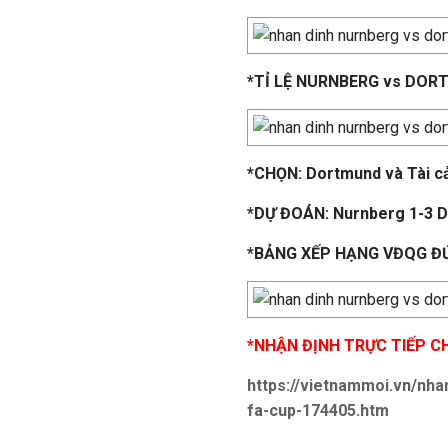
*TỈ LỆ NURNBERG vs DO
*CHỌN: Dortmund và Tài cả
*DỰ ĐOÁN: Nurnberg 1-3 
*BẢNG XẾP HẠNG VĐQG Đ
*NHẬN ĐỊNH TRỰC TIẾP C
https://vietnammoi.vn/nha
fa-cup-174405.htm