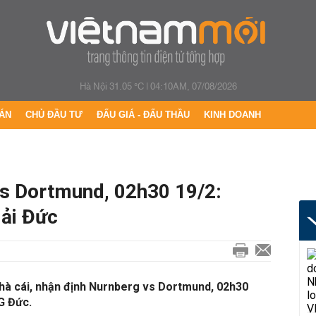
Hà Nội 31.05 °C
|
04:10AM, 07/08/2026
ÁN
CHỦ ĐẦU TƯ
ĐẤU GIÁ - ĐẤU THẦU
KINH DOANH
s Dortmund, 02h30 19/2:
iải Đức
nhà cái, nhận định Nurnberg vs Dortmund, 02h30
G Đức.