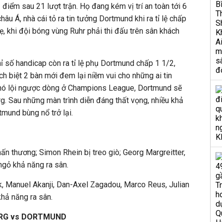
2 điểm sau 21 lượt trận. Họ đang kém vị trí an toàn tới 6
hâu Á, nhà cái tỏ ra tin tưởng Dortmund khi ra tỉ lệ chấp
ẹ, khi đội bóng vùng Ruhr phải thi đấu trên sân khách
hỉ số handicap còn ra tỉ lệ phụ Dortmund chấp 1 1/2,
ch biệt 2 bàn mới đem lại niềm vui cho những ai tin
khó lội ngược dòng ở Champions League, Dortmund sẽ
. Sau những màn trình diễn đáng thất vọng, nhiều khả
tmund bùng nổ trở lại.
ấn thương; Simon Rhein bị treo giò; Georg Margreitter,
ngỏ khả năng ra sân.
 Manuel Akanji, Dan-Axel Zagadou, Marco Reus, Julian
hả năng ra sân.
ERG vs DORTMUND