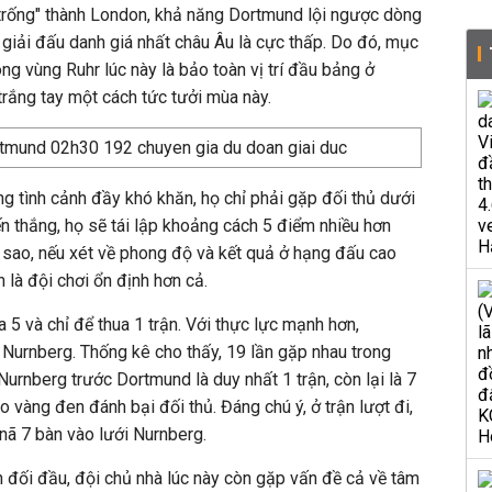
 trống" thành London, khả năng Dortmund lội ngược dòng
 giải đấu danh giá nhất châu Âu là cực thấp. Do đó, mục
óng vùng Ruhr lúc này là bảo toàn vị trí đầu bảng ở
rắng tay một cách tức tưởi mùa này.
g tình cảnh đầy khó khăn, họ chỉ phải gặp đối thủ dưới
ến thắng, họ sẽ tái lập khoảng cách 5 điểm nhiều hơn
 sao, nếu xét về phong độ và kết quả ở hạng đấu cao
là đội chơi ổn định hơn cả.
 5 và chỉ để thua 1 trận. Với thực lực mạnh hơn,
Nurnberg. Thống kê cho thấy, 19 lần gặp nhau trong
urnberg trước Dortmund là duy nhất 1 trận, còn lại là 7
o vàng đen đánh bại đối thủ. Đáng chú ý, ở trận lượt đi,
nã 7 bàn vào lưới Nurnberg.
ch đối đầu, đội chủ nhà lúc này còn gặp vấn đề cả về tâm