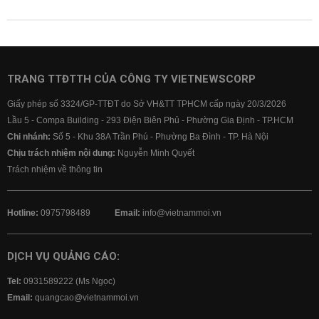
TRANG TTĐTTH CỦA CÔNG TY VIETNEWSCORP
Giấy phép số 3324/GP-TTĐT do Sở VH&TT TPHCM cấp ngày 20/3/2026
Lầu 5 - Compa Building - 293 Điện Biên Phủ - Phường Gia Định - TP.HCM
Chi nhánh:
Số 5 - Khu 38A Trần Phú - Phường Ba Đình - TP. Hà Nội
Chịu trách nhiệm nội dung:
Nguyễn Minh Quyết
Trách nhiệm về thông tin
Hotline:
0975798489
Email:
info@vietnammoi.vn
DỊCH VỤ QUẢNG CÁO:
Tel:
0931589222 (Ms Ngọc)
Email:
quangcao@vietnammoi.vn