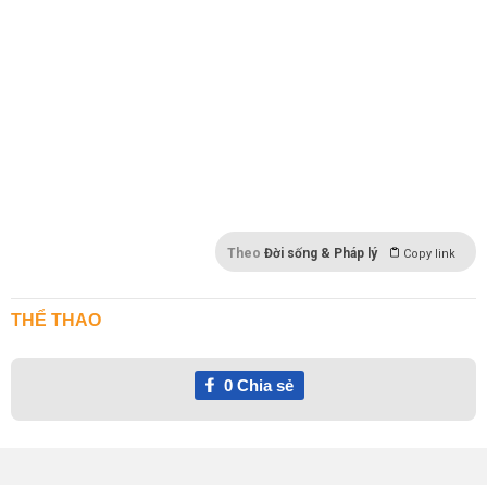
U23 Qatar vs U23 Oman, Nhận định U23 Qatar vs U23
Oman, soi kèo U23 Qatar vs U23 Oman, tài xỉu U23
Qatar vs U23 Oman, tip U23 Qatar vs U23 Oman,
live U23 Qatar vs U23 Oman, link xem U23 Qatar vs
U23 Oman, kênh xem U23 Qatar vs U23 Oman, trực
tiếp U23 Qatar vs U23 Oman, kết quả U23 Qatar vs U23
Oman, tỉ số U23 Qatar vs U23 Oman, tỉ lệ U23 Qatar vs
U23 Oman.
Theo
Đời sống & Pháp lý
Copy link
THỂ THAO
0
Chia sẻ