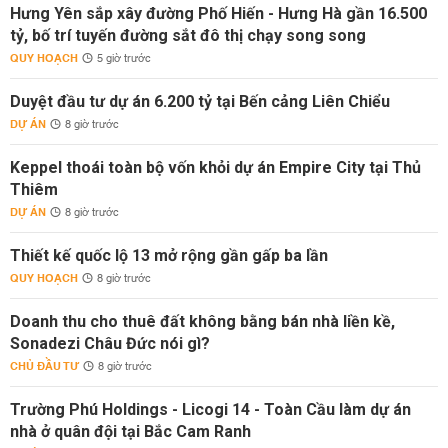
Hưng Yên sắp xây đường Phố Hiến - Hưng Hà gần 16.500
tỷ, bố trí tuyến đường sắt đô thị chạy song song
QUY HOẠCH
5 giờ trước
Duyệt đầu tư dự án 6.200 tỷ tại Bến cảng Liên Chiểu
DỰ ÁN
8 giờ trước
Keppel thoái toàn bộ vốn khỏi dự án Empire City tại Thủ
Thiêm
DỰ ÁN
8 giờ trước
Thiết kế quốc lộ 13 mở rộng gần gấp ba lần
QUY HOẠCH
8 giờ trước
Doanh thu cho thuê đất không bằng bán nhà liền kề,
Sonadezi Châu Đức nói gì?
CHỦ ĐẦU TƯ
8 giờ trước
Trường Phú Holdings - Licogi 14 - Toàn Cầu làm dự án
nhà ở quân đội tại Bắc Cam Ranh