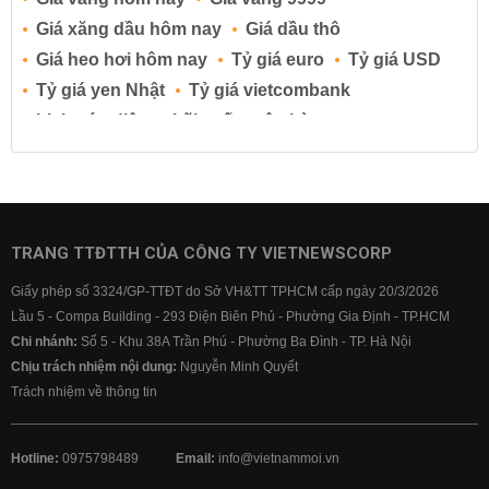
Giá xăng dầu hôm nay
Giá dầu thô
Giá heo hơi hôm nay
Tỷ giá euro
Tỷ giá USD
Tỷ giá yen Nhật
Tỷ giá vietcombank
Lịch cúp điện
Lãi suất ngân hàng
Lãi suất tiết kiệm
Lãi suất tiền gửi
Lãi suất ngân hàng Agribank
Lãi suất ngân hàng Sacombank
Lãi suất ngân hàng BIDV
TRANG TTĐTTH CỦA CÔNG TY VIETNEWSCORP
Lãi suất ngân hàng Vietinbank
Giấy phép số 3324/GP-TTĐT do Sở VH&TT TPHCM cấp ngày 20/3/2026
Lãi suất ngân hàng Vietcombank
Lầu 5 - Compa Building - 293 Điện Biên Phủ - Phường Gia Định - TP.HCM
Chi nhánh:
Số 5 - Khu 38A Trần Phú - Phường Ba Đình - TP. Hà Nội
Chịu trách nhiệm nội dung:
Nguyễn Minh Quyết
Trách nhiệm về thông tin
Hotline:
0975798489
Email:
info@vietnammoi.vn