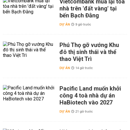
Vietcombank mua lại tòa
nhà trên 'đất vàng' tại
bến Bạch Đằng
DỰ ÁN
9 giờ trước
Phú Thọ gỡ vướng Khu
đô thị sinh thái và thể
thao Việt Trì
DỰ ÁN
14 giờ trước
Pacific Land muốn khởi
công 4 toà nhà dự án
HaBiotech vào 2027
DỰ ÁN
21 giờ trước