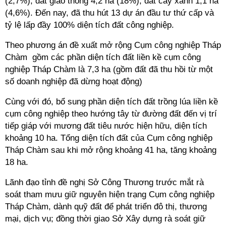
(2,7%); đất giao thông 4,2 ha (18%); đất cây xanh 1,1 ha
(4,6%). Đến nay, đã thu hút 13 dự án đầu tư thứ cấp và
tỷ lệ lấp đầy 100% diện tích đất công nghiệp.
Theo phương án đề xuất mở rộng Cụm công nghiệp Tháp
Chàm gồm các phần diện tích đất liền kề cụm công
nghiệp Tháp Chàm là 7,3 ha (gồm đất đã thu hồi từ một
số doanh nghiệp đã dừng hoạt động)
Cùng với đó, bổ sung phần diện tích đất trồng lúa liền kề
cụm công nghiệp theo hướng tây từ đường đất đến vị trí
tiếp giáp với mương đất tiêu nước hiện hữu, diện tích
khoảng 10 ha. Tổng diện tích đất của Cụm công nghiệp
Tháp Chàm sau khi mở rộng khoảng 41 ha, tăng khoảng
18 ha.
Lãnh đạo tỉnh đề nghị Sở Công Thương trước mắt rà
soát tham mưu giữ nguyên hiện trạng Cụm công nghiệp
Tháp Chàm, dành quỹ đất để phát triển đô thị, thương
mại, dịch vụ; đồng thời giao Sở Xây dựng rà soát giữ